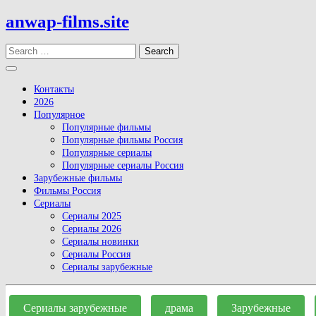
Skip
anwap-films.site
to
content
Search
Open
Button
Контакты
2026
Популярное
Популярные фильмы
Популярные фильмы Россия
Популярные сериалы
Популярные сериалы Россия
Зарубежные фильмы
Фильмы Россия
Сериалы
Сериалы 2025
Сериалы 2026
Сериалы новинки
Сериалы Россия
Сериалы зарубежные
Close
Button
Сериалы зарубежные
драма
Зарубежные