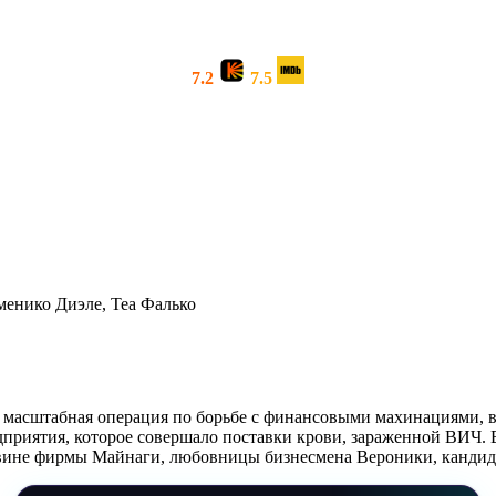
7.2
7.5
енико Диэле, Теа Фалько
т масштабная операция по борьбе с финансовыми махинациями, 
приятия, которое совершало поставки крови, зараженной ВИЧ. 
вине фирмы Майнаги, любовницы бизнесмена Вероники, кандида