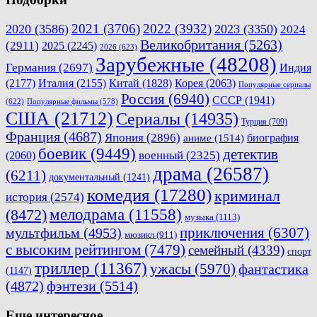
2021
(3706)
2022
(3932)
2020
(3586)
2023
(3350)
2024
Великобритания
(5263)
(2911)
2025
(2245)
2026
(623)
Зарубежные
(48208)
Германия
(2697)
Индия
(2177)
Италия
(2155)
Китай
(1828)
Корея
(2063)
Популярные сериалы
Россия
(6940)
СССР
(1941)
(622)
Популярные фильмы
(578)
США
(21712)
Сериалы
(14935)
Турция
(709)
Франция
(4687)
Япония
(2896)
биография
аниме
(1514)
боевик
(9449)
детектив
военный
(2325)
(2060)
драма
(26587)
(6211)
документальный
(1241)
комедия
(17280)
криминал
история
(2574)
мелодрама
(11558)
(8472)
музыка
(1113)
приключения
(6307)
мультфильм
(4953)
мюзикл
(911)
с высоким рейтингом
(7479)
семейный
(4339)
спорт
триллер
(11367)
ужасы
(5970)
фантастика
(1147)
(4872)
фэнтези
(5514)
Еще интересное