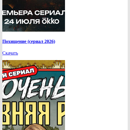
Похищение (сериал 2026)
Скачать