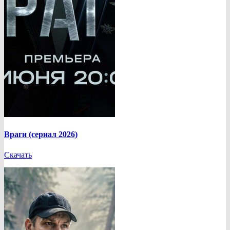
Враги (сериал 2026)
Скачать