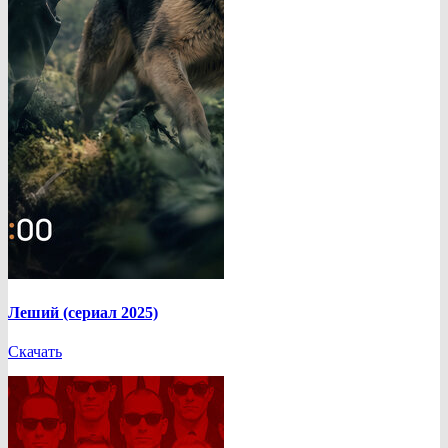
Леший (сериал 2025)
Скачать