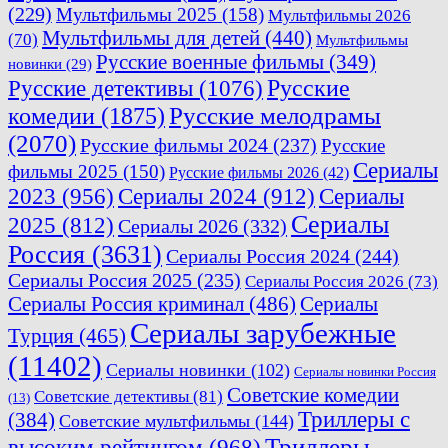
(229)
Мультфильмы 2025
(158)
Мультфильмы 2026
Мультфильмы для детей
(440)
(70)
Мультфильмы
Русские военные фильмы
(349)
новинки
(29)
Русские
Русские детективы
(1076)
комедии
(1875)
Русские мелодрамы
(2070)
Русские фильмы 2024
(237)
Русские
Сериалы
фильмы 2025
(150)
Русские фильмы 2026
(42)
2023
(956)
Сериалы 2024
(912)
Сериалы
Сериалы
2025
(812)
Сериалы 2026
(332)
Россия
(3631)
Сериалы Россия 2024
(244)
Сериалы Россия 2025
(235)
Сериалы Россия 2026
(73)
Сериалы Россия криминал
(486)
Сериалы
Сериалы зарубежные
Турция
(465)
(11402)
Сериалы новинки
(102)
Сериалы новинки Россия
Советские комедии
Советские детективы
(81)
(13)
Триллеры с
(384)
Советские мультфильмы
(144)
Триллеры
высоким рейтингом
(968)