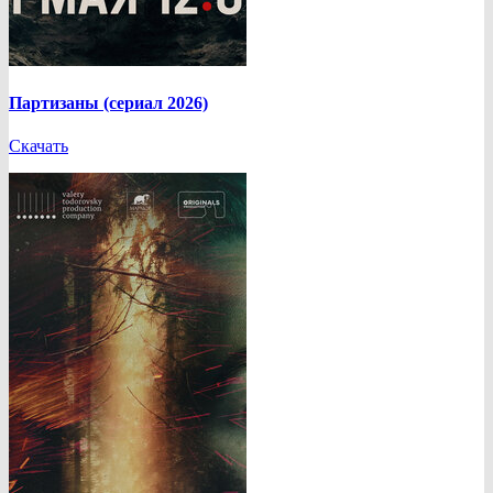
Партизаны (сериал 2026)
Скачать