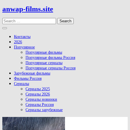
Skip
anwap-films.site
to
content
Search
Open
Button
Контакты
2026
Популярное
Популярные фильмы
Популярные фильмы Россия
Популярные сериалы
Популярные сериалы Россия
Зарубежные фильмы
Фильмы Россия
Сериалы
Сериалы 2025
Сериалы 2026
Сериалы новинки
Сериалы Россия
Сериалы зарубежные
Close
Button