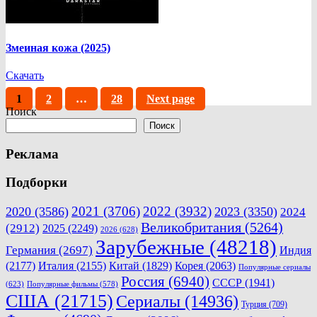
Змеиная кожа (2025)
Скачать
Пагинация
Page
Page
Page
1
2
…
28
Next page
Поиск
записей
Поиск
Реклама
Подборки
2021
(3706)
2022
(3932)
2020
(3586)
2023
(3350)
2024
Великобритания
(5264)
(2912)
2025
(2249)
2026
(628)
Зарубежные
(48218)
Германия
(2697)
Индия
(2177)
Италия
(2155)
Китай
(1829)
Корея
(2063)
Популярные сериалы
Россия
(6940)
СССР
(1941)
(623)
Популярные фильмы
(578)
США
(21715)
Сериалы
(14936)
Турция
(709)