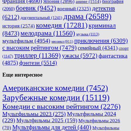
Франция
(4690)
Япония
(2896)
биография
аниме
(1514)
боевик
(9452)
детектив
военный
(2325)
(2060)
драма
(26589)
(6212)
документальный
(1241)
комедия
(17281)
криминал
история
(2574)
мелодрама
(11560)
(8473)
музыка
(1113)
приключения
(6309)
мультфильм
(4954)
мюзикл
(911)
с высоким рейтингом
(7479)
семейный
(4341)
спорт
триллер
(11369)
ужасы
(5972)
фантастика
(1147)
(4875)
фэнтези
(5514)
Еще интересное
Американские комедии
(7452)
Зарубежные комедии
(15119)
Комедии с высоким рейтингом
(2276)
Мультфильмы 2023
(275)
Мультфильмы 2024
(229)
Мультфильмы 2025
(159)
Мультфильмы 2026
Мультфильмы для детей
(440)
(70)
Мультфильмы