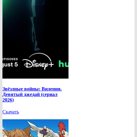
Звёздные войны: Видения.
Девятый джедай (сериал
2026)
Скачать