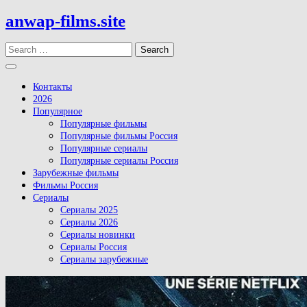
Skip
anwap-films.site
to
content
Search
Open
Button
Контакты
2026
Популярное
Популярные фильмы
Популярные фильмы Россия
Популярные сериалы
Популярные сериалы Россия
Зарубежные фильмы
Фильмы Россия
Сериалы
Сериалы 2025
Сериалы 2026
Сериалы новинки
Сериалы Россия
Сериалы зарубежные
Close
Button