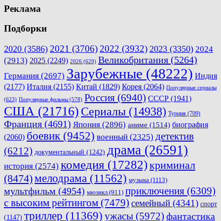
Реклама
Подборки
2021
(3706)
2022
(3932)
2020
(3586)
2023
(3350)
2024
Великобритания
(5264)
(2913)
2025
(2249)
2026
(629)
Зарубежные
(48222)
Германия
(2697)
Индия
(2177)
Италия
(2155)
Китай
(1829)
Корея
(2064)
Популярные сериалы
Россия
(6940)
СССР
(1941)
(623)
Популярные фильмы
(578)
США
(21716)
Сериалы
(14938)
Турция
(709)
Франция
(4691)
Япония
(2896)
биография
аниме
(1514)
боевик
(9452)
детектив
военный
(2325)
(2060)
драма
(26591)
(6212)
документальный
(1242)
комедия
(17282)
криминал
история
(2574)
мелодрама
(11562)
(8474)
музыка
(1113)
приключения
(6309)
мультфильм
(4954)
мюзикл
(911)
с высоким рейтингом
(7479)
семейный
(4341)
спорт
триллер
(11369)
ужасы
(5972)
фантастика
(1147)