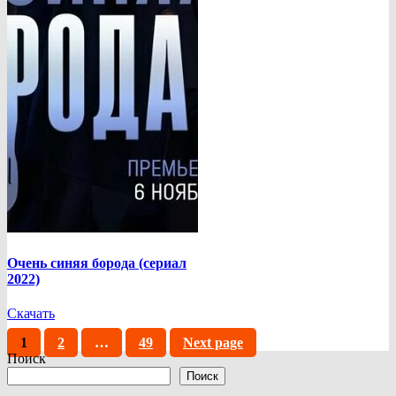
Очень синяя борода (сериал
2022)
Скачать
Пагинация
Page
Page
Page
1
2
…
49
Next page
Поиск
записей
Поиск