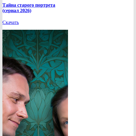
Тайна старого портрета
(сериал 2026)
Скачать