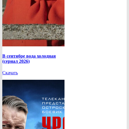
В сентябре вода холодная
(сериал 2026)
Скачать