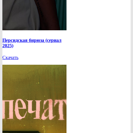
Персидская бирюза (сериал
2025)
Скачать