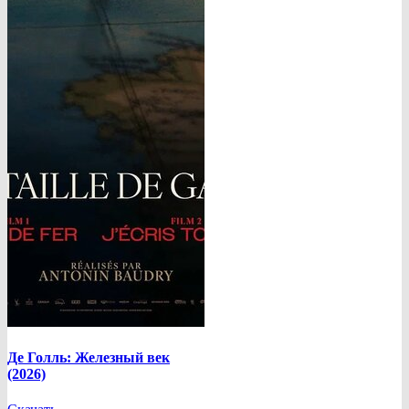
Де Голль: Железный век
(2026)