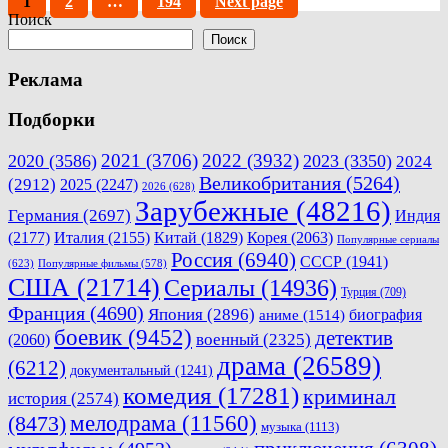
Пагинация
Page
Page
Page
1
2
…
194
Next page
Поиск
записей
Поиск
Реклама
Подборки
2021
(3706)
2022
(3932)
2020
(3586)
2023
(3350)
2024
Великобритания
(5264)
(2912)
2025
(2247)
2026
(628)
Зарубежные
(48216)
Германия
(2697)
Индия
(2177)
Италия
(2155)
Китай
(1829)
Корея
(2063)
Популярные сериалы
Россия
(6940)
СССР
(1941)
(623)
Популярные фильмы
(578)
США
(21714)
Сериалы
(14936)
Турция
(709)
Франция
(4690)
Япония
(2896)
биография
аниме
(1514)
боевик
(9452)
детектив
военный
(2325)
(2060)
драма
(26589)
(6212)
документальный
(1241)
комедия
(17281)
криминал
история
(2574)
мелодрама
(11560)
(8473)
музыка
(1113)