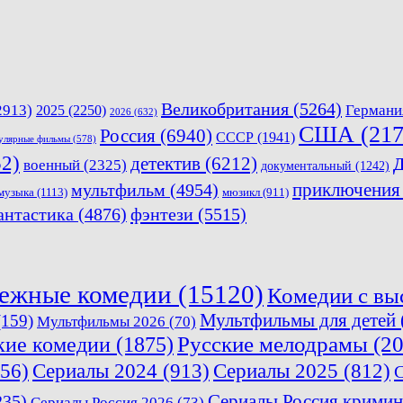
Великобритания
(5264)
2913)
2025
(2250)
Германи
2026
(632)
США
(217
Россия
(6940)
СССР
(1941)
улярные фильмы
(578)
2)
детектив
(6212)
военный
(2325)
документальный
(1242)
приключения
мультфильм
(4954)
музыка
(1113)
мюзикл
(911)
антастика
(4876)
фэнтези
(5515)
ежные комедии
(15120)
Комедии с вы
Мультфильмы для детей
159)
Мультфильмы 2026
(70)
кие комедии
(1875)
Русские мелодрамы
(20
56)
Сериалы 2024
(913)
Сериалы 2025
(812)
С
Сериалы Россия кримин
235)
Сериалы Россия 2026
(73)