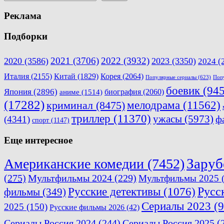
Реклама
Подборки
2021
(3706)
2022
(3932)
2020
(3586)
2023
(3350)
2024
(
Италия
(2155)
Китай
(1829)
Корея
(2064)
Популярные сериалы
(623)
Поп
боевик
(945
Япония
(2896)
биография
(2060)
аниме
(1514)
(17282)
мелодрама
(11562)
криминал
(8475)
триллер
(11370)
ужасы
(5973)
ф
(4341)
спорт
(1147)
Еще интересное
Заруб
Американские комедии
(7452)
(275)
Мультфильмы 2024
(229)
Мультфильмы 2025
(
Русс
Русские детективы
(1076)
фильмы
(349)
Сериалы 2023
(9
2025
(150)
Русские фильмы 2026
(42)
Сериалы Россия 2024
(244)
Сериалы Россия 2025
(