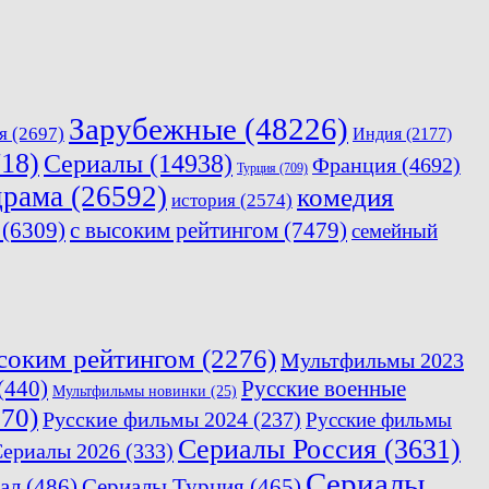
Зарубежные
(48226)
я
(2697)
Индия
(2177)
18)
Сериалы
(14938)
Франция
(4692)
Турция
(709)
драма
(26592)
комедия
история
(2574)
(6309)
с высоким рейтингом
(7479)
семейный
соким рейтингом
(2276)
Мультфильмы 2023
(440)
Русские военные
Мультфильмы новинки
(25)
70)
Русские фильмы 2024
(237)
Русские фильмы
Сериалы Россия
(3631)
ериалы 2026
(333)
Сериалы
ал
(486)
Сериалы Турция
(465)