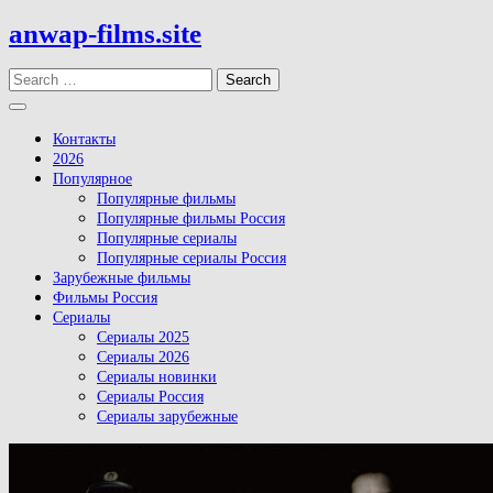
Skip
anwap-films.site
to
content
Search
Open
Button
Контакты
2026
Популярное
Популярные фильмы
Популярные фильмы Россия
Популярные сериалы
Популярные сериалы Россия
Зарубежные фильмы
Фильмы Россия
Сериалы
Сериалы 2025
Сериалы 2026
Сериалы новинки
Сериалы Россия
Сериалы зарубежные
Close
Button