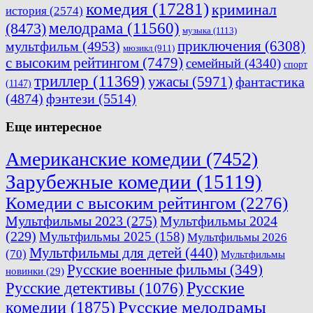
комедия
(17281)
криминал
история
(2574)
мелодрама
(11560)
(8473)
музыка
(1113)
приключения
(6308)
мультфильм
(4953)
мюзикл
(911)
с высоким рейтингом
(7479)
семейный
(4340)
спорт
триллер
(11369)
ужасы
(5971)
фантастика
(1147)
(4874)
фэнтези
(5514)
Еще интересное
Американские комедии
(7452)
Зарубежные комедии
(15119)
Комедии с высоким рейтингом
(2276)
Мультфильмы 2023
(275)
Мультфильмы 2024
(229)
Мультфильмы 2025
(158)
Мультфильмы 2026
Мультфильмы для детей
(440)
(70)
Мультфильмы
Русские военные фильмы
(349)
новинки
(29)
Русские
Русские детективы
(1076)
комедии
(1875)
Русские мелодрамы