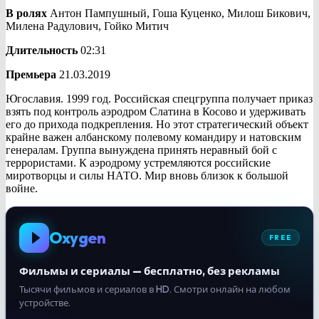
В ролях
Антон Пампушный, Гоша Куценко, Милош Бикович,
Милена Радулович, Гойко Митич
Длительность
02:31
Премьера
21.03.2019
Югославия. 1999 год. Российская спецгруппа получает приказ
взять под контроль аэродром Слатина в Косово и удерживать
его до прихода подкрепления. Но этот стратегический объект
крайне важен албанскому полевому командиру и натовским
генералам. Группа вынуждена принять неравный бой с
террористами. К аэродрому устремляются российские
миротворцы и силы НАТО. Мир вновь близок к большой
войне.
Oxygen
FREE
Фильмы и сериалы — бесплатно, без рекламы
Тысячи фильмов и сериалов в HD. Смотри онлайн на любом
устройстве.