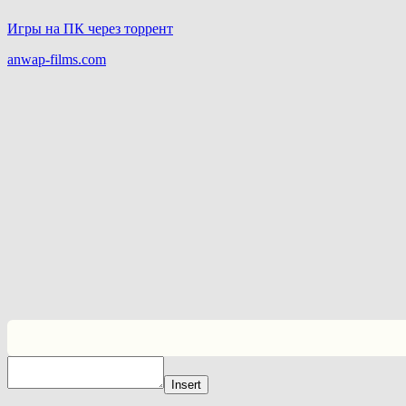
Игры на ПК через торрент
anwap-films.com
Insert