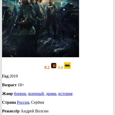
8.2
6.6
Год
2019
Возраст
18+
Жанр
боевик
,
военный
,
драма
,
история
Страна
Россия
, Сербия
Режиссёр
Андрей Волгин