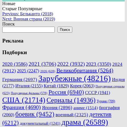
Новые
Старые
Популярные
Навигация
Previous:
Бельканто (2018)
Next:
Винная страна (2019)
по
Поиск
записям
Поиск
Реклама
Подборки
2021
(3706)
2022
(3932)
2020
(3586)
2023
(3350)
2024
Великобритания
(5264)
(2912)
2025
(2247)
2026
(628)
Зарубежные
(48216)
Германия
(2697)
Индия
(2177)
Италия
(2155)
Китай
(1829)
Корея
(2063)
Популярные сериалы
Россия
(6940)
СССР
(1941)
(623)
Популярные фильмы
(578)
США
(21714)
Сериалы
(14936)
Турция
(709)
Франция
(4690)
Япония
(2896)
биография
аниме
(1514)
боевик
(9452)
детектив
военный
(2325)
(2060)
драма
(26589)
(6212)
документальный
(1241)