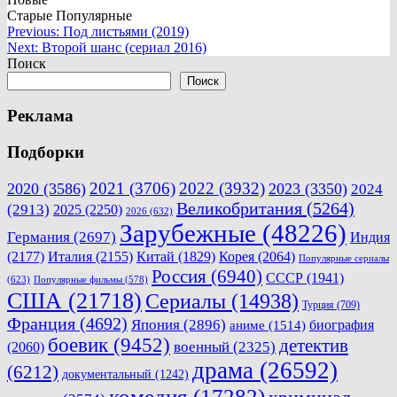
Старые
Популярные
Навигация
Previous:
Под листьями (2019)
Next:
Второй шанс (сериал 2016)
по
Поиск
записям
Поиск
Реклама
Подборки
2021
(3706)
2022
(3932)
2020
(3586)
2023
(3350)
2024
Великобритания
(5264)
(2913)
2025
(2250)
2026
(632)
Зарубежные
(48226)
Германия
(2697)
Индия
(2177)
Италия
(2155)
Китай
(1829)
Корея
(2064)
Популярные сериалы
Россия
(6940)
СССР
(1941)
(623)
Популярные фильмы
(578)
США
(21718)
Сериалы
(14938)
Турция
(709)
Франция
(4692)
Япония
(2896)
биография
аниме
(1514)
боевик
(9452)
детектив
военный
(2325)
(2060)
драма
(26592)
(6212)
документальный
(1242)
комедия
(17282)