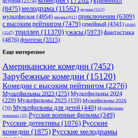
криминал
история
(2574)
мелодрама
(11562)
(8475)
музыка
(1113)
приключения
(6309)
мультфильм
(4954)
мюзикл
(911)
с высоким рейтингом
(7479)
семейный
(4341)
спорт
триллер
(11370)
ужасы
(5973)
фантастика
(1147)
(4876)
фэнтези
(5515)
Еще интересное
Американские комедии
(7452)
Зарубежные комедии
(15120)
Комедии с высоким рейтингом
(2276)
Мультфильмы 2023
(275)
Мультфильмы 2024
(229)
Мультфильмы 2025
(159)
Мультфильмы 2026
Мультфильмы для детей
(440)
(70)
Мультфильмы
Русские военные фильмы
(349)
новинки
(25)
Русские
Русские детективы
(1076)
комедии
(1875)
Русские мелодрамы