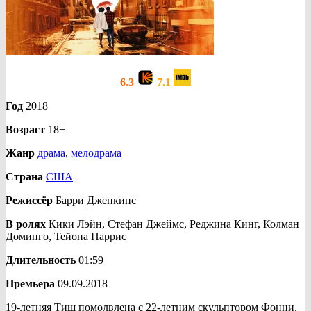
6.3
7.1
Год
2018
Возраст
18+
Жанр
драма
,
мелодрама
Страна
США
Режиссёр
Барри Дженкинс
В ролях
Кики Лэйн, Стефан Джеймс, Реджина Кинг, Колман
Доминго, Тейона Паррис
Длительность
01:59
Премьера
09.09.2018
19-летняя Тиш помолвлена с 22-летним скульптором Фонни.