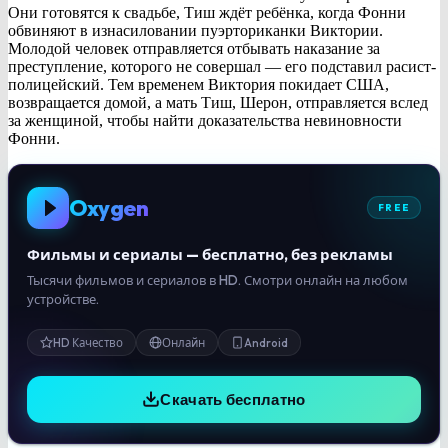
Они готовятся к свадьбе, Тиш ждёт ребёнка, когда Фонни
обвиняют в изнасиловании пуэрториканки Виктории.
Молодой человек отправляется отбывать наказание за
преступление, которого не совершал — его подставил расист-
полицейский. Тем временем Виктория покидает США,
возвращается домой, а мать Тиш, Шерон, отправляется вслед
за женщиной, чтобы найти доказательства невиновности
Фонни.
Oxygen
FREE
Фильмы и сериалы — бесплатно, без рекламы
Тысячи фильмов и сериалов в HD. Смотри онлайн на любом
устройстве.
HD Качество
Онлайн
Android
Скачать бесплатно