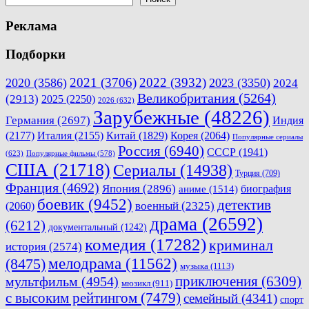
Реклама
Подборки
2021
(3706)
2022
(3932)
2020
(3586)
2023
(3350)
2024
Великобритания
(5264)
(2913)
2025
(2250)
2026
(632)
Зарубежные
(48226)
Германия
(2697)
Индия
(2177)
Италия
(2155)
Китай
(1829)
Корея
(2064)
Популярные сериалы
Россия
(6940)
СССР
(1941)
(623)
Популярные фильмы
(578)
США
(21718)
Сериалы
(14938)
Турция
(709)
Франция
(4692)
Япония
(2896)
биография
аниме
(1514)
боевик
(9452)
детектив
военный
(2325)
(2060)
драма
(26592)
(6212)
документальный
(1242)
комедия
(17282)
криминал
история
(2574)
мелодрама
(11562)
(8475)
музыка
(1113)
приключения
(6309)
мультфильм
(4954)
мюзикл
(911)
с высоким рейтингом
(7479)
семейный
(4341)
спорт