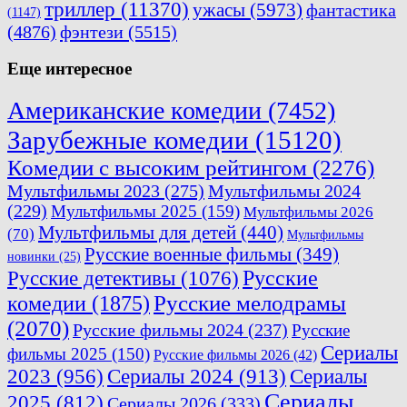
триллер
(11370)
ужасы
(5973)
фантастика
(1147)
(4876)
фэнтези
(5515)
Еще интересное
Американские комедии
(7452)
Зарубежные комедии
(15120)
Комедии с высоким рейтингом
(2276)
Мультфильмы 2023
(275)
Мультфильмы 2024
(229)
Мультфильмы 2025
(159)
Мультфильмы 2026
Мультфильмы для детей
(440)
(70)
Мультфильмы
Русские военные фильмы
(349)
новинки
(25)
Русские
Русские детективы
(1076)
комедии
(1875)
Русские мелодрамы
(2070)
Русские фильмы 2024
(237)
Русские
Сериалы
фильмы 2025
(150)
Русские фильмы 2026
(42)
2023
(956)
Сериалы 2024
(913)
Сериалы
Сериалы
2025
(812)
Сериалы 2026
(333)