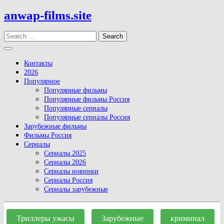
Skip
anwap-films.site
to
content
Search
Open
Button
Контакты
2026
Популярное
Популярные фильмы
Популярные фильмы Россия
Популярные сериалы
Популярные сериалы Россия
Зарубежные фильмы
Фильмы Россия
Сериалы
Сериалы 2025
Сериалы 2026
Сериалы новинки
Сериалы Россия
Сериалы зарубежные
Close
Button
Триллеры ужасы
Зарубежные
криминал