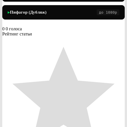
Пифагор (Дубляж)
до 1080p
▶
0
0
голоса
Рейтинг статьи