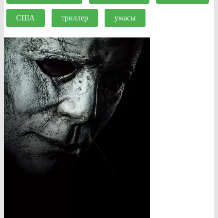
США
триллер
ужасы