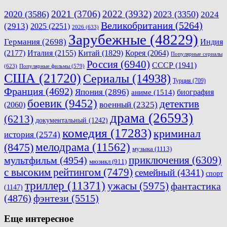
2021
(3706)
2022
(3932)
2020
(3586)
2023
(3350)
2024
Великобритания
(5264)
(2913)
2025
(2251)
2026
(633)
Зарубежные
(48229)
Германия
(2698)
Индия
(2177)
Италия
(2155)
Китай
(1829)
Корея
(2064)
Популярные сериалы
Россия
(6940)
СССР
(1941)
(623)
Популярные фильмы
(579)
США
(21720)
Сериалы
(14938)
Турция
(709)
Франция
(4692)
Япония
(2896)
биография
аниме
(1514)
боевик
(9452)
детектив
военный
(2325)
(2060)
драма
(26593)
(6213)
документальный
(1242)
комедия
(17283)
криминал
история
(2574)
мелодрама
(11562)
(8475)
музыка
(1113)
приключения
(6309)
мультфильм
(4954)
мюзикл
(911)
с высоким рейтингом
(7479)
семейный
(4341)
спорт
триллер
(11371)
ужасы
(5975)
фантастика
(1147)
(4876)
фэнтези
(5515)
Еще интересное