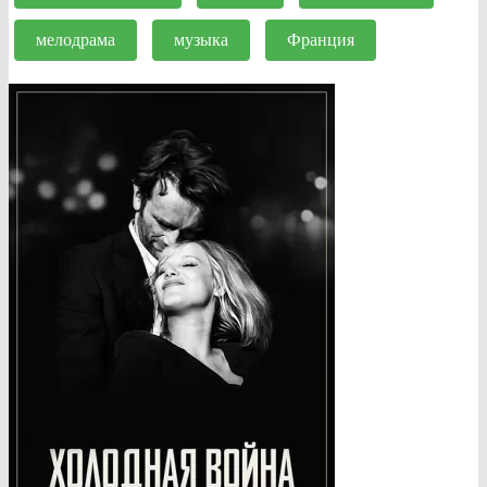
мелодрама
музыка
Франция