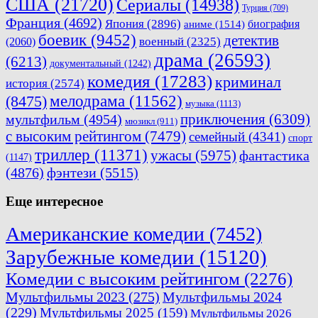
США
(21720)
Сериалы
(14938)
Турция
(709)
Франция
(4692)
Япония
(2896)
биография
аниме
(1514)
боевик
(9452)
детектив
военный
(2325)
(2060)
драма
(26593)
(6213)
документальный
(1242)
комедия
(17283)
криминал
история
(2574)
мелодрама
(11562)
(8475)
музыка
(1113)
приключения
(6309)
мультфильм
(4954)
мюзикл
(911)
с высоким рейтингом
(7479)
семейный
(4341)
спорт
триллер
(11371)
ужасы
(5975)
фантастика
(1147)
(4876)
фэнтези
(5515)
Еще интересное
Американские комедии
(7452)
Зарубежные комедии
(15120)
Комедии с высоким рейтингом
(2276)
Мультфильмы 2023
(275)
Мультфильмы 2024
(229)
Мультфильмы 2025
(159)
Мультфильмы 2026