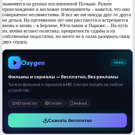
знакомятся на руинах послевоенной Польши. Разное
происхождение и несхожие темпераменты – кажется, что они
совершенно несовместимы. И все же им никуда друг от друга
не деться. На протяжении лет они расстаются и встречаются
вновь и вновь – в Берлине, Югославии и Париже… На пути
их любви встают политика, превратности судьбы и их
собственные недостатки, но ничто не в силах разорвать связь
двух сердец.
Oxygen
FREE
Фильмы и сериалы — бесплатно, без рекламы
Тысячи фильмов и сериалов в HD. Смотри онлайн на любом
устройстве.
HD Качество
Онлайн
Android
Скачать бесплатно