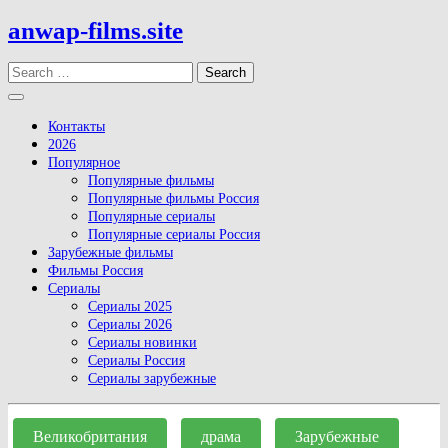
Skip
anwap-films.site
to
content
Search
Open
Button
Контакты
2026
Популярное
Популярные фильмы
Популярные фильмы Россия
Популярные сериалы
Популярные сериалы Россия
Зарубежные фильмы
Фильмы Россия
Сериалы
Сериалы 2025
Сериалы 2026
Сериалы новинки
Сериалы Россия
Сериалы зарубежные
Close
Button
Великобритания
драма
Зарубежные