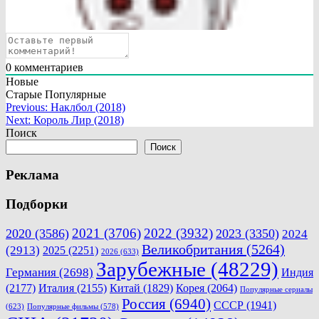
0
комментариев
Новые
Старые
Популярные
Навигация
Previous:
Наклбол (2018)
Next:
Король Лир (2018)
по
Поиск
записям
Поиск
Реклама
Подборки
2021
(3706)
2022
(3932)
2020
(3586)
2023
(3350)
2024
Великобритания
(5264)
(2913)
2025
(2251)
2026
(633)
Зарубежные
(48229)
Германия
(2698)
Индия
(2177)
Италия
(2155)
Китай
(1829)
Корея
(2064)
Популярные сериалы
Россия
(6940)
СССР
(1941)
(623)
Популярные фильмы
(578)