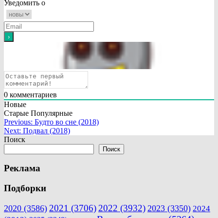
Уведомить о
0
комментариев
Новые
Старые
Популярные
Навигация
Previous:
Будто во сне (2018)
Next:
Подвал (2018)
по
Поиск
записям
Поиск
Реклама
Подборки
2021
(3706)
2022
(3932)
2020
(3586)
2023
(3350)
2024