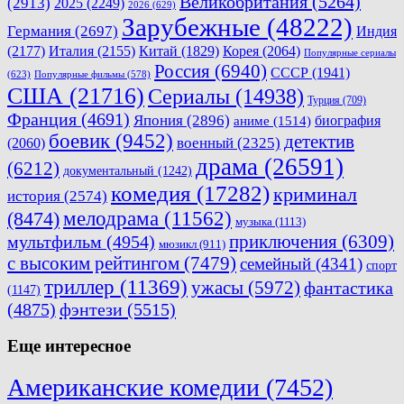
Великобритания
(5264)
(2913)
2025
(2249)
2026
(629)
Зарубежные
(48222)
Германия
(2697)
Индия
(2177)
Италия
(2155)
Китай
(1829)
Корея
(2064)
Популярные сериалы
Россия
(6940)
СССР
(1941)
(623)
Популярные фильмы
(578)
США
(21716)
Сериалы
(14938)
Турция
(709)
Франция
(4691)
Япония
(2896)
биография
аниме
(1514)
боевик
(9452)
детектив
военный
(2325)
(2060)
драма
(26591)
(6212)
документальный
(1242)
комедия
(17282)
криминал
история
(2574)
мелодрама
(11562)
(8474)
музыка
(1113)
приключения
(6309)
мультфильм
(4954)
мюзикл
(911)
с высоким рейтингом
(7479)
семейный
(4341)
спорт
триллер
(11369)
ужасы
(5972)
фантастика
(1147)
(4875)
фэнтези
(5515)
Еще интересное
Американские комедии
(7452)