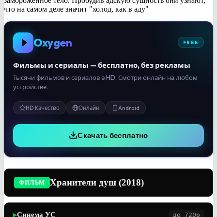
замороженное тело. Пробудив адскую сущность они узнают,
что на самом деле значит "холод, как в аду"
Oxygen
FREE
Фильмы и сериалы — бесплатно, без рекламы
Тысячи фильмов и сериалов в HD. Смотри онлайн на любом
устройстве.
HD Качество
Онлайн
Android
Скачать бесплатно
Хранители душ (2018)
ФИЛЬМ
Синема УС
до 720p
▶