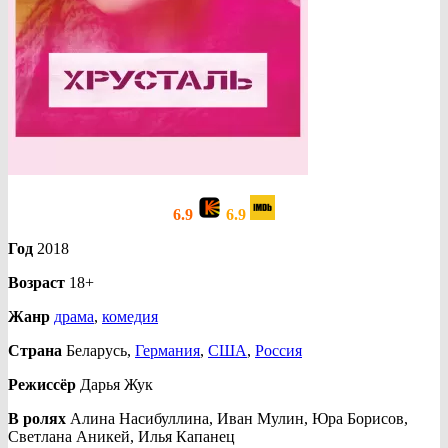
6.9
6.9
Год
2018
Возраст
18+
Жанр
драма
,
комедия
Страна
Беларусь,
Германия
,
США
,
Россия
Режиссёр
Дарья Жук
В ролях
Алина Насибуллина, Иван Мулин, Юра Борисов,
Светлана Аникей, Илья Капанец