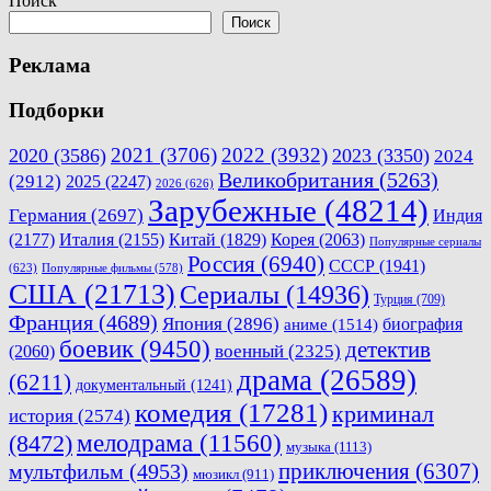
Поиск
записям
Поиск
Реклама
Подборки
2021
(3706)
2022
(3932)
2020
(3586)
2023
(3350)
2024
Великобритания
(5263)
(2912)
2025
(2247)
2026
(626)
Зарубежные
(48214)
Германия
(2697)
Индия
(2177)
Италия
(2155)
Китай
(1829)
Корея
(2063)
Популярные сериалы
Россия
(6940)
СССР
(1941)
(623)
Популярные фильмы
(578)
США
(21713)
Сериалы
(14936)
Турция
(709)
Франция
(4689)
Япония
(2896)
биография
аниме
(1514)
боевик
(9450)
детектив
военный
(2325)
(2060)
драма
(26589)
(6211)
документальный
(1241)
комедия
(17281)
криминал
история
(2574)
мелодрама
(11560)
(8472)
музыка
(1113)
приключения
(6307)
мультфильм
(4953)
мюзикл
(911)