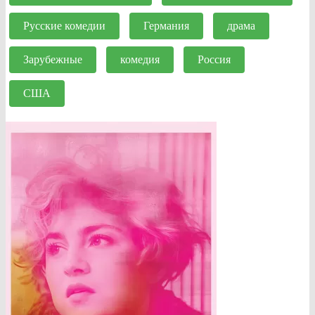
Русские комедии
Германия
драма
Зарубежные
комедия
Россия
США