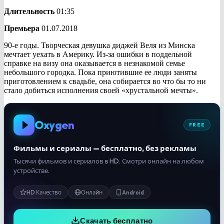
Длительность
01:35
Премьера
01.07.2018
90-е годы. Творческая девушка диджей Веля из Минска
мечтает уехать в Америку. Из-за ошибки в поддельной
справке на визу она оказывается в незнакомой семье
небольшого городка. Пока приютившие ее люди заняты
приготовлением к свадьбе, она собирается во что бы то ни
стало добиться исполнения своей «хрустальной мечты».
Oxygen
FREE
Фильмы и сериалы — бесплатно, без рекламы
Тысячи фильмов и сериалов в HD. Смотри онлайн на любом
устройстве.
HD Качество
Онлайн
Android
Скачать бесплатно