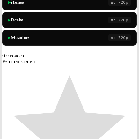
iTunes
до 720p
▶
Rezka
до 720p
▶
Muzoboz
до 720p
▶
0
0
голоса
Рейтинг статьи