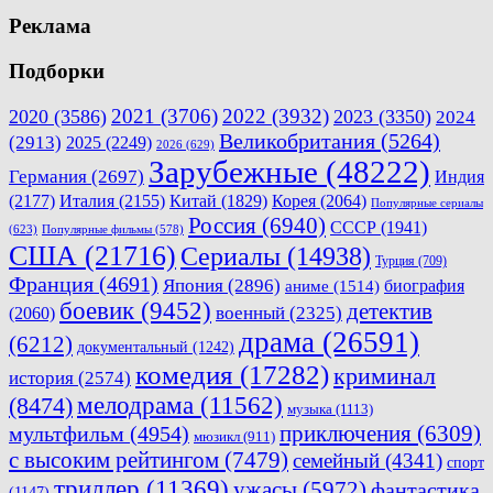
Реклама
Подборки
2021
(3706)
2022
(3932)
2020
(3586)
2023
(3350)
2024
Великобритания
(5264)
(2913)
2025
(2249)
2026
(629)
Зарубежные
(48222)
Германия
(2697)
Индия
(2177)
Италия
(2155)
Китай
(1829)
Корея
(2064)
Популярные сериалы
Россия
(6940)
СССР
(1941)
(623)
Популярные фильмы
(578)
США
(21716)
Сериалы
(14938)
Турция
(709)
Франция
(4691)
Япония
(2896)
биография
аниме
(1514)
боевик
(9452)
детектив
военный
(2325)
(2060)
драма
(26591)
(6212)
документальный
(1242)
комедия
(17282)
криминал
история
(2574)
мелодрама
(11562)
(8474)
музыка
(1113)
приключения
(6309)
мультфильм
(4954)
мюзикл
(911)
с высоким рейтингом
(7479)
семейный
(4341)
спорт
триллер
(11369)
ужасы
(5972)
фантастика
(1147)