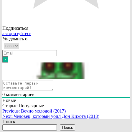
Подписаться
авторизуйтесь
Уведомить о
0
комментариев
Новые
Старые
Популярные
Навигация
Previous:
Вечно молодой (2017)
Next:
Человек, который убил Дон Кихота (2018)
по
Поиск
записям
Поиск