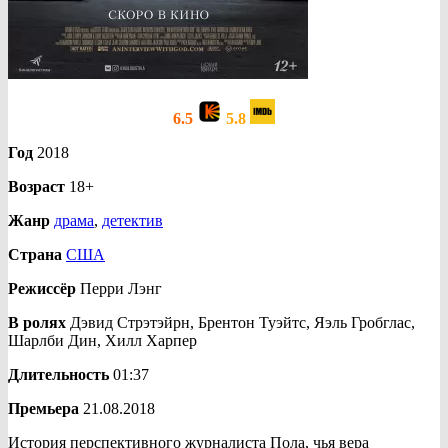
6.5
5.8
Год
2018
Возраст
18+
Жанр
драма
,
детектив
Страна
США
Режиссёр
Перри Лэнг
В ролях
Дэвид Стрэтэйрн, Брентон Туэйтс, Яэль Гробглас,
Шарлби Дин, Хилл Харпер
Длительность
01:37
Премьера
21.08.2018
История перспективного журналиста Пола, чья вера