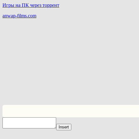
Игры на ПК через торрент
anwap-films.com
Insert