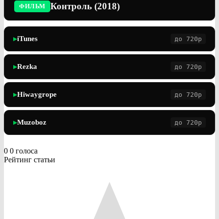
Контроль (2018)
ФИЛЬМ
iTunes
до 720p
▶
Rezka
до 720p
▶
Hiwaygrope
до 720p
▶
Muzoboz
до 720p
▶
0
0
голоса
Рейтинг статьи