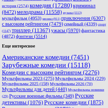
комедия
(17280)
криминал
история
(2574)
мелодрама
(11558)
(8472)
музыка
(1113)
приключения
(6307)
мультфильм
(4953)
мюзикл
(911)
с высоким рейтингом
(7479)
семейный
(4339)
спорт
триллер
(11367)
ужасы
(5970)
фантастика
(1147)
(4872)
фэнтези
(5514)
Еще интересное
Американские комедии
(7451)
Зарубежные комедии
(15118)
Комедии с высоким рейтингом
(2276)
Мультфильмы 2023
(275)
Мультфильмы 2024
(229)
Мультфильмы 2025
(158)
Мультфильмы 2026
(70)
Мультфильмы для детей
(440)
Мультфильмы новинки
Русские
Русские военные фильмы
(349)
(29)
Русские комедии
(1875)
детективы
(1076)