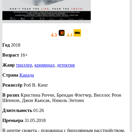
4.3
4.4
Год
2018
Возраст
16+
Жанр
триллер
,
криминал
,
детектив
Страна
Канада
Режиссёр
Роб В. Кинг
В ролях
Кристина Риччи, Брендан Флетчер, Виселос Реон
Шеннон, Джон Кьюсак, Николь Энтони
Длительность
01:26
Премьера
31.05.2018
В центре сюжета - художница с биполярным расстройством,