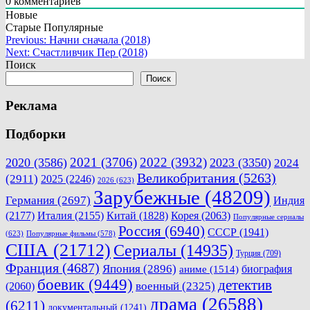
0
комментариев
Новые
Старые
Популярные
Навигация
Previous:
Начни сначала (2018)
Next:
Счастливчик Пер (2018)
по
Поиск
записям
Поиск
Реклама
Подборки
2021
(3706)
2022
(3932)
2020
(3586)
2023
(3350)
2024
Великобритания
(5263)
(2911)
2025
(2246)
2026
(623)
Зарубежные
(48209)
Германия
(2697)
Индия
(2177)
Италия
(2155)
Китай
(1828)
Корея
(2063)
Популярные сериалы
Россия
(6940)
СССР
(1941)
(623)
Популярные фильмы
(578)
США
(21712)
Сериалы
(14935)
Турция
(709)
Франция
(4687)
Япония
(2896)
биография
аниме
(1514)
боевик
(9449)
детектив
военный
(2325)
(2060)
драма
(26588)
(6211)
документальный
(1241)