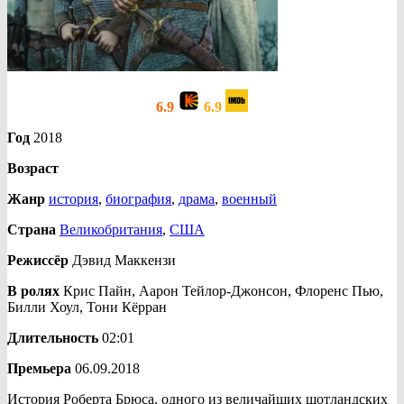
6.9
6.9
Год
2018
Возраст
Жанр
история
,
биография
,
драма
,
военный
Страна
Великобритания
,
США
Режиссёр
Дэвид Маккензи
В ролях
Крис Пайн, Аарон Тейлор-Джонсон, Флоренс Пью,
Билли Хоул, Тони Кёрран
Длительность
02:01
Премьера
06.09.2018
История Роберта Брюса, одного из величайших шотландских