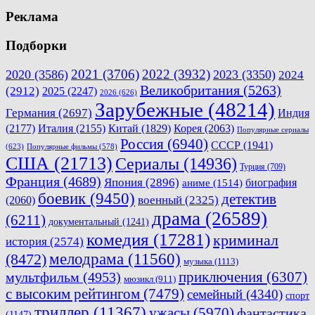
Реклама
Подборки
2021
(3706)
2022
(3932)
2020
(3586)
2023
(3350)
2024
Великобритания
(5263)
(2912)
2025
(2247)
2026
(626)
Зарубежные
(48214)
Германия
(2697)
Индия
(2177)
Италия
(2155)
Китай
(1829)
Корея
(2063)
Популярные сериалы
Россия
(6940)
СССР
(1941)
(623)
Популярные фильмы
(578)
США
(21713)
Сериалы
(14936)
Турция
(709)
Франция
(4689)
Япония
(2896)
биография
аниме
(1514)
боевик
(9450)
детектив
военный
(2325)
(2060)
драма
(26589)
(6211)
документальный
(1241)
комедия
(17281)
криминал
история
(2574)
мелодрама
(11560)
(8472)
музыка
(1113)
приключения
(6307)
мультфильм
(4953)
мюзикл
(911)
с высоким рейтингом
(7479)
семейный
(4340)
спорт
триллер
(11367)
ужасы
(5970)
фантастика
(1147)