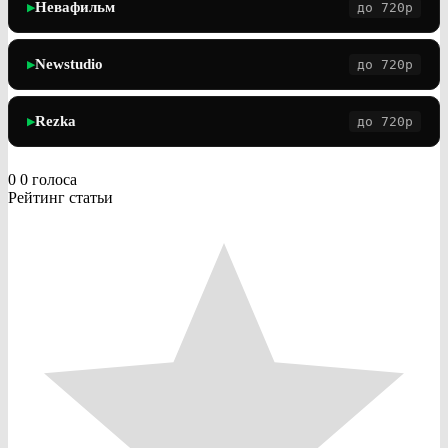
Невафильм
до 720p
▶
Newstudio
до 720p
▶
Rezka
до 720p
▶
0
0
голоса
Рейтинг статьи