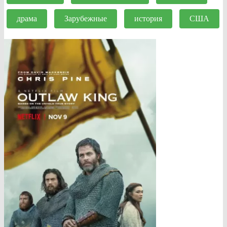
драма
Зарубежные
история
США