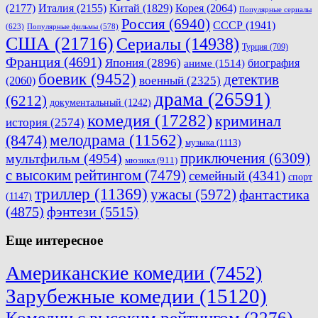
(2177)
Италия
(2155)
Китай
(1829)
Корея
(2064)
Популярные сериалы
Россия
(6940)
СССР
(1941)
(623)
Популярные фильмы
(578)
США
(21716)
Сериалы
(14938)
Турция
(709)
Франция
(4691)
Япония
(2896)
биография
аниме
(1514)
боевик
(9452)
детектив
военный
(2325)
(2060)
драма
(26591)
(6212)
документальный
(1242)
комедия
(17282)
криминал
история
(2574)
мелодрама
(11562)
(8474)
музыка
(1113)
приключения
(6309)
мультфильм
(4954)
мюзикл
(911)
с высоким рейтингом
(7479)
семейный
(4341)
спорт
триллер
(11369)
ужасы
(5972)
фантастика
(1147)
(4875)
фэнтези
(5515)
Еще интересное
Американские комедии
(7452)
Зарубежные комедии
(15120)
Комедии с высоким рейтингом
(2276)