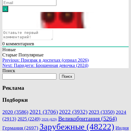
0
комментариев
Новые
Старые
Популярные
Навигация
Previous:
Призрак в доспехах (сериал 2026)
Next:
Паридеги: Брошенная девочка (2024)
по
Поиск
записям
Поиск
Реклама
Подборки
2021
(3706)
2022
(3932)
2020
(3586)
2023
(3350)
2024
Великобритания
(5264)
(2913)
2025
(2249)
2026
(629)
Зарубежные
(48222)
Германия
(2697)
Индия