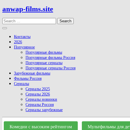
Skip
anwap-films.site
to
content
Search
Open
Button
Контакты
2026
Популярное
Популярные фильмы
Популярные фильмы Россия
Популярные сериалы
Популярные сериалы Россия
Зарубежные фильмы
Фильмы Россия
Сериалы
Сериалы 2025
Сериалы 2026
Сериалы новинки
Сериалы Россия
Сериалы зарубежные
Close
Button
Комедии с высоким рейтингом
Мультфильмы для де