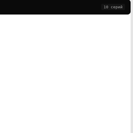
10 серий