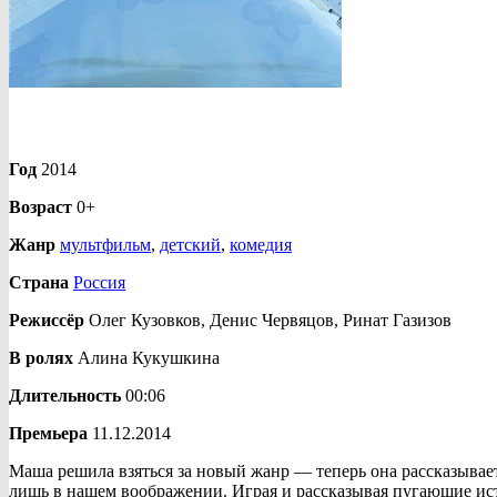
Год
2014
Возраст
0+
Жанр
мультфильм
,
детский
,
комедия
Страна
Россия
Режиссёр
Олег Кузовков, Денис Червяцов, Ринат Газизов
В ролях
Алина Кукушкина
Длительность
00:06
Премьера
11.12.2014
Маша решила взяться за новый жанр — теперь она рассказывае
лишь в нашем воображении. Играя и рассказывая пугающие ист