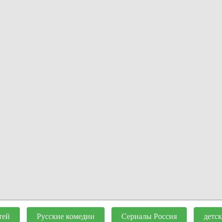
тей
Русские комедии
Сериалы Россия
детс