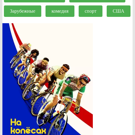
Зарубежные
комедия
спорт
США