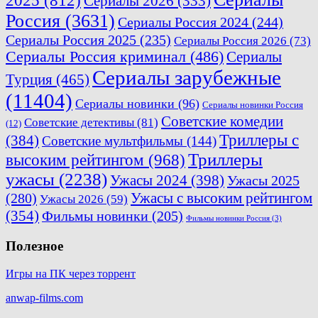
2025
(812)
Сериалы 2026
(333)
Россия
(3631)
Сериалы Россия 2024
(244)
Сериалы Россия 2025
(235)
Сериалы Россия 2026
(73)
Сериалы Россия криминал
(486)
Сериалы
Сериалы зарубежные
Турция
(465)
(11404)
Сериалы новинки
(96)
Сериалы новинки Россия
Советские комедии
Советские детективы
(81)
(12)
Триллеры с
(384)
Советские мультфильмы
(144)
Триллеры
высоким рейтингом
(968)
ужасы
(2238)
Ужасы 2024
(398)
Ужасы 2025
Ужасы с высоким рейтингом
(280)
Ужасы 2026
(59)
(354)
Фильмы новинки
(205)
Фильмы новинки Россия
(3)
Полезное
Игры на ПК через торрент
anwap-films.com