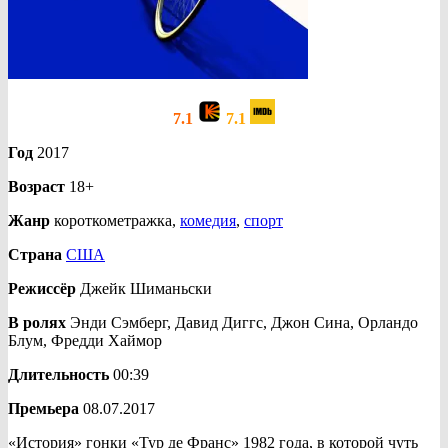
7.1
7.1
Год
2017
Возраст
18+
Жанр
короткометражка,
комедия
,
спорт
Страна
США
Режиссёр
Джейк Шиманьски
В ролях
Энди Сэмберг, Давид Диггс, Джон Сина, Орландо
Блум, Фредди Хаймор
Длительность
00:39
Премьера
08.07.2017
«История» гонки «Тур де Франс» 1982 года, в которой чуть