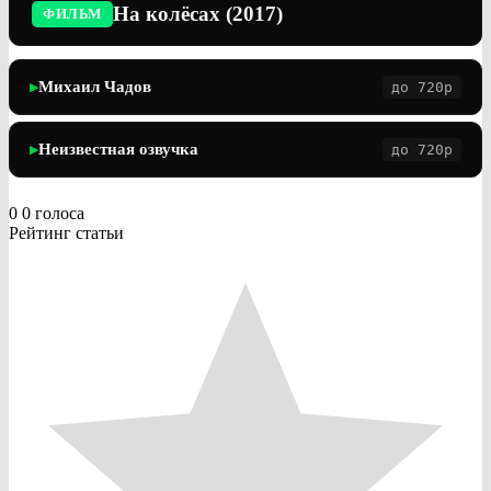
На колёсах (2017)
ФИЛЬМ
Михаил Чадов
до 720p
▶
Неизвестная озвучка
до 720p
▶
0
0
голоса
Рейтинг статьи