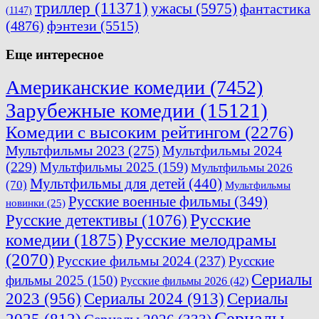
триллер
(11371)
ужасы
(5975)
фантастика
(1147)
(4876)
фэнтези
(5515)
Еще интересное
Американские комедии
(7452)
Зарубежные комедии
(15121)
Комедии с высоким рейтингом
(2276)
Мультфильмы 2023
(275)
Мультфильмы 2024
(229)
Мультфильмы 2025
(159)
Мультфильмы 2026
Мультфильмы для детей
(440)
(70)
Мультфильмы
Русские военные фильмы
(349)
новинки
(25)
Русские
Русские детективы
(1076)
комедии
(1875)
Русские мелодрамы
(2070)
Русские фильмы 2024
(237)
Русские
Сериалы
фильмы 2025
(150)
Русские фильмы 2026
(42)
2023
(956)
Сериалы 2024
(913)
Сериалы
Сериалы