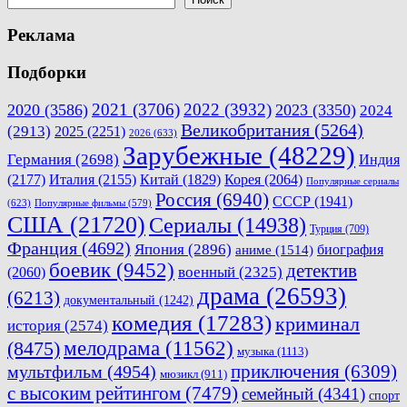
записям
Реклама
Подборки
2021
(3706)
2022
(3932)
2020
(3586)
2023
(3350)
2024
Великобритания
(5264)
(2913)
2025
(2251)
2026
(633)
Зарубежные
(48229)
Германия
(2698)
Индия
(2177)
Италия
(2155)
Китай
(1829)
Корея
(2064)
Популярные сериалы
Россия
(6940)
СССР
(1941)
(623)
Популярные фильмы
(579)
США
(21720)
Сериалы
(14938)
Турция
(709)
Франция
(4692)
Япония
(2896)
биография
аниме
(1514)
боевик
(9452)
детектив
военный
(2325)
(2060)
драма
(26593)
(6213)
документальный
(1242)
комедия
(17283)
криминал
история
(2574)
мелодрама
(11562)
(8475)
музыка
(1113)
приключения
(6309)
мультфильм
(4954)
мюзикл
(911)
с высоким рейтингом
(7479)
семейный
(4341)
спорт