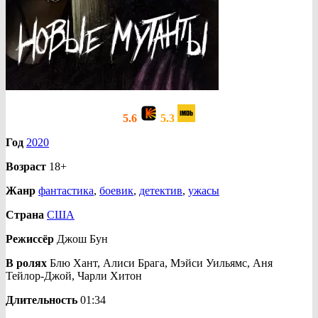
5.6
5.3
Год
2020
Возраст
18+
Жанр
фантастика
,
боевик
,
детектив
,
ужасы
Страна
США
Режиссёр
Джош Бун
В ролях
Блю Хант, Алиси Брага, Мэйси Уильямс, Аня
Тейлор-Джой, Чарли Хитон
Длительность
01:34