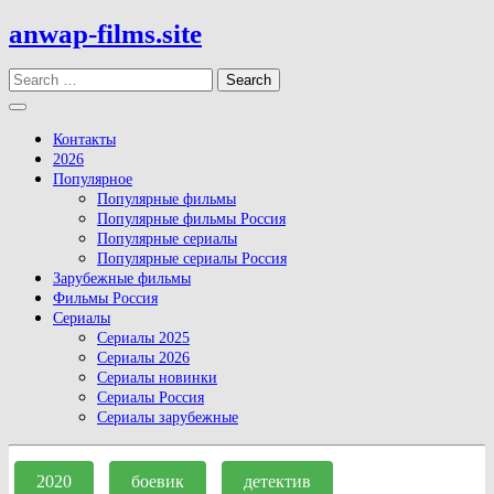
Skip
anwap-films.site
to
content
Search
Open
Button
Контакты
2026
Популярное
Популярные фильмы
Популярные фильмы Россия
Популярные сериалы
Популярные сериалы Россия
Зарубежные фильмы
Фильмы Россия
Сериалы
Сериалы 2025
Сериалы 2026
Сериалы новинки
Сериалы Россия
Сериалы зарубежные
Close
Button
2020
боевик
детектив