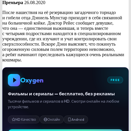
Премьера
26.08.2020
После нашествия на её резервацию загадочного торнадо
и гибели отца Дэниель Мунстар приходит в себя связанной
на больничной койке. Доктор Рейес сообщает девушке,
что она — единственная выжившая, и теперь вместе
с четырьмя подростками находится в специализированном
учреждении, где их изучают и учат контролировать свои
сверхспособности. Вскоре Дэни выясняет, что покинуть
огороженную силовым полем территорию невозможно,
а ребят начинают преследовать кажущиеся очень реальными
кошмары.
Oxygen
FREE
Фильмы и сериалы — бесплатно, без рекламы
Тысячи фильмов и сериалов в HD. Смотри онлайн на любом
устройстве.
HD Качество
Онлайн
Android