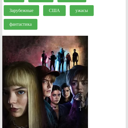
Зарубежные
США
ужасы
фантастика