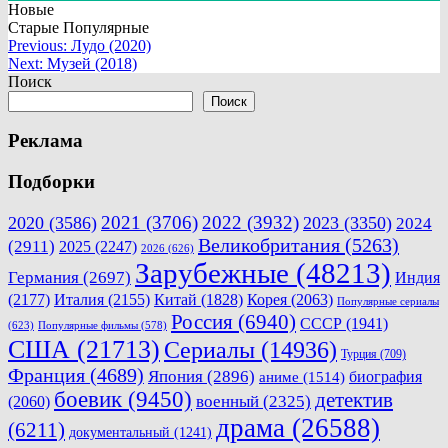
Новые
Старые
Популярные
Навигация
Previous:
Лудо (2020)
Next:
Музей (2018)
по
Поиск
записям
Поиск
Реклама
Подборки
2021
(3706)
2022
(3932)
2020
(3586)
2023
(3350)
2024
Великобритания
(5263)
(2911)
2025
(2247)
2026
(626)
Зарубежные
(48213)
Германия
(2697)
Индия
(2177)
Италия
(2155)
Китай
(1828)
Корея
(2063)
Популярные сериалы
Россия
(6940)
СССР
(1941)
(623)
Популярные фильмы
(578)
США
(21713)
Сериалы
(14936)
Турция
(709)
Франция
(4689)
Япония
(2896)
биография
аниме
(1514)
боевик
(9450)
детектив
военный
(2325)
(2060)
драма
(26588)
(6211)
документальный
(1241)