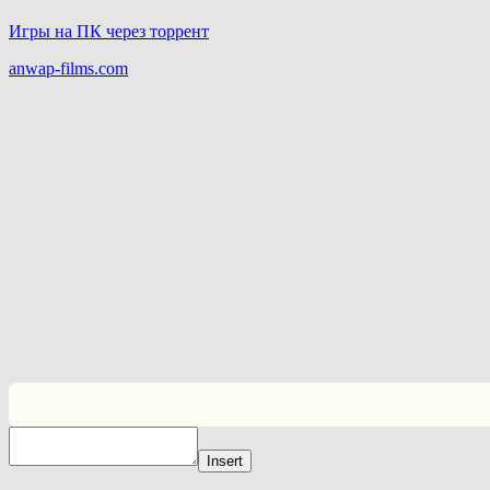
Игры на ПК через торрент
anwap-films.com
Insert