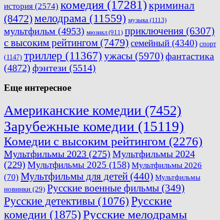
комедия
(17281)
криминал
история
(2574)
мелодрама
(11559)
(8472)
музыка
(1113)
приключения
(6307)
мультфильм
(4953)
мюзикл
(911)
с высоким рейтингом
(7479)
семейный
(4340)
спорт
триллер
(11367)
ужасы
(5970)
фантастика
(1147)
(4872)
фэнтези
(5514)
Еще интересное
Американские комедии
(7452)
Зарубежные комедии
(15119)
Комедии с высоким рейтингом
(2276)
Мультфильмы 2023
(275)
Мультфильмы 2024
(229)
Мультфильмы 2025
(158)
Мультфильмы 2026
Мультфильмы для детей
(440)
(70)
Мультфильмы
Русские военные фильмы
(349)
новинки
(29)
Русские
Русские детективы
(1076)
комедии
(1875)
Русские мелодрамы