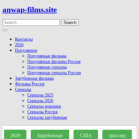
Skip
anwap-films.site
to
content
Search
Open
Button
Контакты
2026
Популярное
Популярные фильмы
Популярные фильмы Россия
Популярные сериалы
Популярные сериалы Россия
Зарубежные фильмы
Фильмы Россия
Сериалы
Сериалы 2025
Сериалы 2026
Сериалы новинки
Сериалы Россия
Сериалы зарубежные
Close
Button
2020
Зарубежные
США
триллер