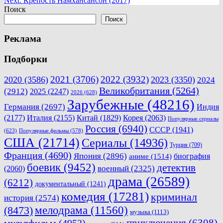
Next:
Крепость Намхансансон (2017)
по
Поиск
записям
Поиск
Реклама
Подборки
2021
(3706)
2022
(3932)
2020
(3586)
2023
(3350)
2024
Великобритания
(5264)
(2912)
2025
(2247)
2026
(628)
Зарубежные
(48216)
Германия
(2697)
Индия
(2177)
Италия
(2155)
Китай
(1829)
Корея
(2063)
Популярные сериалы
Россия
(6940)
СССР
(1941)
(623)
Популярные фильмы
(578)
США
(21714)
Сериалы
(14936)
Турция
(709)
Франция
(4690)
Япония
(2896)
биография
аниме
(1514)
боевик
(9452)
детектив
военный
(2325)
(2060)
драма
(26589)
(6212)
документальный
(1241)
комедия
(17281)
криминал
история
(2574)
мелодрама
(11560)
(8473)
музыка
(1113)
приключения
(6308)
мультфильм
(4953)