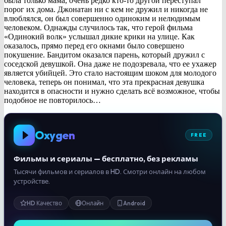
была только мама, очень редко кто-то другой переступал
порог их дома. Джонатан ни с кем не дружил и никогда не
влюблялся, он был совершенно одиноким и нелюдимым
человеком. Однажды случилось так, что герой фильма
«Одинокий волк» услышал дикие крики на улице. Как
оказалось, прямо перед его окнами было совершено
покушение. Бандитом оказался парень, который дружил с
соседской девушкой. Она даже не подозревала, что ее ухажер
является убийцей. Это стало настоящим шоком для молодого
человека, теперь он понимал, что эта прекрасная девушка
находится в опасности и нужно сделать всё возможное, чтобы
подобное не повторилось…
Oxygen
FREE
Фильмы и сериалы — бесплатно, без рекламы
Тысячи фильмов и сериалов в HD. Смотри онлайн на любом
устройстве.
HD Качество
Онлайн
Android