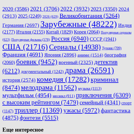
2021
(3706)
2022
(3932)
2020
(3586)
2023
(3350)
2024
Великобритания
(5264)
(2913)
2025
(2249)
2026
(629)
Зарубежные
(48222)
Германия
(2697)
Индия
(2177)
Италия
(2155)
Китай
(1829)
Корея
(2064)
Популярные сериалы
Россия
(6940)
СССР
(1941)
(623)
Популярные фильмы
(578)
США
(21716)
Сериалы
(14938)
Турция
(709)
Франция
(4691)
Япония
(2896)
биография
аниме
(1514)
боевик
(9452)
детектив
военный
(2325)
(2060)
драма
(26591)
(6212)
документальный
(1242)
комедия
(17282)
криминал
история
(2574)
мелодрама
(11562)
(8474)
музыка
(1113)
приключения
(6309)
мультфильм
(4954)
мюзикл
(911)
с высоким рейтингом
(7479)
семейный
(4341)
спорт
триллер
(11369)
ужасы
(5972)
фантастика
(1147)
(4875)
фэнтези
(5515)
Еще интересное