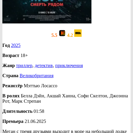
5.5
4.2
Год
2025
Возраст
18+
Жанр
триллер
,
детектив
,
приключения
Страна
Великобритания
Режиссёр
Мэттью Лосассо
В ролях
Белла Дэйн, Акшай Ханна, Софи Скелтон, Джоэнна
Рот, Марк Стрепан
Длительность
01:58
Премьера
21.06.2025
Меган с тремя друзьями выходит в море на небольшой лодке