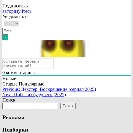
Подписаться
авторизуйтесь
Уведомить о
0
комментариев
Новые
Старые
Популярные
Навигация
Previous:
Декстер: Воскрешение (сериал 2025)
Next:
Побег из будущего (2025)
по
Поиск
записям
Поиск
Реклама
Подборки