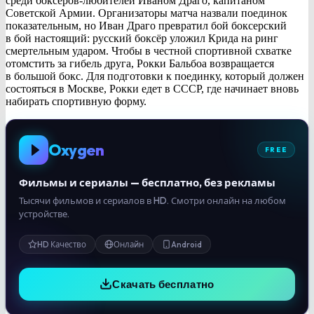
среди боксёров-любителей Иваном Драго, капитаном
Советской Армии. Организаторы матча назвали поединок
показательным, но Иван Драго превратил бой боксерский
в бой настоящий: русский боксёр уложил Крида на ринг
смертельным ударом. Чтобы в честной спортивной схватке
отомстить за гибель друга, Рокки Бальбоа возвращается
в большой бокс. Для подготовки к поединку, который должен
состояться в Москве, Рокки едет в СССР, где начинает вновь
набирать спортивную форму.
Oxygen
FREE
Фильмы и сериалы — бесплатно, без рекламы
Тысячи фильмов и сериалов в HD. Смотри онлайн на любом
устройстве.
HD Качество
Онлайн
Android
Скачать бесплатно