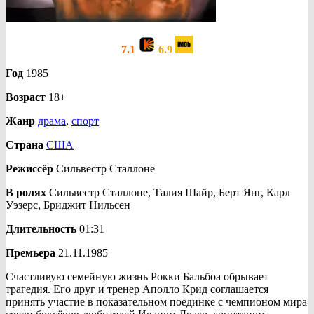
7.1
6.9
Год
1985
Возраст
18+
Жанр
драма
,
спорт
Страна
США
Режиссёр
Сильвестр Сталлоне
В ролях
Сильвестр Сталлоне, Талия Шайр, Берт Янг, Карл
Уэзерс, Бриджит Нильсен
Длительность
01:31
Премьера
21.11.1985
Счастливую семейную жизнь Рокки Бальбоа обрывает
трагедия. Его друг и тренер Аполло Крид соглашается
принять участие в показательном поединке с чемпионом мира