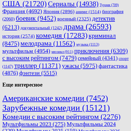
США
(21720)
Сериалы
(14938)
Турция
(709)
Франция
(4692)
Япония
(2896)
биография
аниме
(1514)
боевик
(9452)
детектив
военный
(2325)
(2060)
драма
(26593)
(6213)
документальный
(1242)
комедия
(17283)
криминал
история
(2574)
мелодрама
(11562)
(8475)
музыка
(1113)
приключения
(6309)
мультфильм
(4954)
мюзикл
(911)
с высоким рейтингом
(7479)
семейный
(4341)
спорт
триллер
(11371)
ужасы
(5975)
фантастика
(1147)
(4876)
фэнтези
(5515)
Еще интересное
Американские комедии
(7452)
Зарубежные комедии
(15121)
Комедии с высоким рейтингом
(2276)
Мультфильмы 2023
(275)
Мультфильмы 2024
(229)
Мультфильмы 2025
(159)