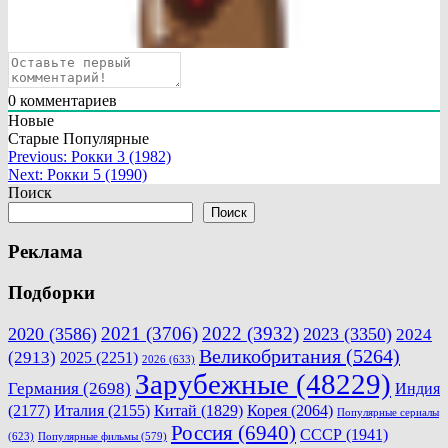
0
комментариев
Новые
Старые
Популярные
Навигация
Previous:
Рокки 3 (1982)
Next:
Рокки 5 (1990)
по
Поиск
записям
Поиск
Реклама
Подборки
2021
(3706)
2022
(3932)
2020
(3586)
2023
(3350)
2024
Великобритания
(5264)
(2913)
2025
(2251)
2026
(633)
Зарубежные
(48229)
Германия
(2698)
Индия
(2177)
Италия
(2155)
Китай
(1829)
Корея
(2064)
Популярные сериалы
Россия
(6940)
СССР
(1941)
(623)
Популярные фильмы
(579)