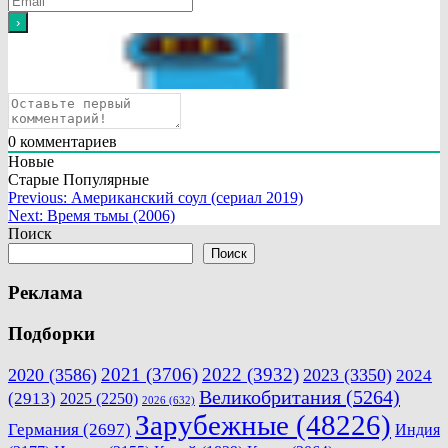
0
комментариев
Новые
Старые
Популярные
Навигация
Previous:
Американский соул (сериал 2019)
Next:
Время тьмы (2006)
по
Поиск
записям
Поиск
Реклама
Подборки
2021
(3706)
2022
(3932)
2020
(3586)
2023
(3350)
2024
Великобритания
(5264)
(2913)
2025
(2250)
2026
(632)
Зарубежные
(48226)
Германия
(2697)
Индия