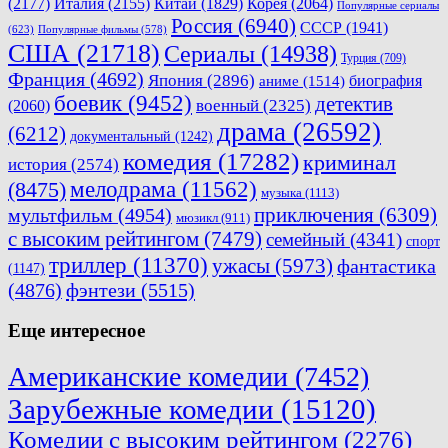
(2177)
Италия
(2155)
Китай
(1829)
Корея
(2064)
Популярные сериалы
Россия
(6940)
СССР
(1941)
(623)
Популярные фильмы
(578)
США
(21718)
Сериалы
(14938)
Турция
(709)
Франция
(4692)
Япония
(2896)
биография
аниме
(1514)
боевик
(9452)
детектив
военный
(2325)
(2060)
драма
(26592)
(6212)
документальный
(1242)
комедия
(17282)
криминал
история
(2574)
мелодрама
(11562)
(8475)
музыка
(1113)
приключения
(6309)
мультфильм
(4954)
мюзикл
(911)
с высоким рейтингом
(7479)
семейный
(4341)
спорт
триллер
(11370)
ужасы
(5973)
фантастика
(1147)
(4876)
фэнтези
(5515)
Еще интересное
Американские комедии
(7452)
Зарубежные комедии
(15120)
Комедии с высоким рейтингом
(2276)