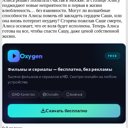
Алиса решает попытать счастья в Москве. В столице Алису
поджидают новые неприятности и первая в жизни
влюбленность… без взаимности. Могут ли волшебные
способности Алисы помочь ей завладеть сердцем Саши, или
она вновь потерпит неудачу? Сгоряча пожелав Саше смерти,
Алиса осознает, что ее воля будет исполнена. Теперь Алиса
готова на все, чтобы спасти Сашу, даже ценой собственной
жизни.
Oxygen
FREE
Фильмы и сериалы — бесплатно, без рекламы
Тысячи фильмов и сериалов в HD. Смотри онлайн на любом
устройстве.
HD Качество
Онлайн
Android
Скачать бесплатно