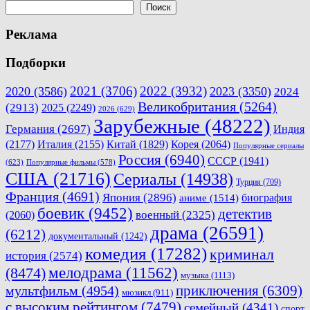
записям
Поиск
Реклама
Подборки
2021
(3706)
2022
(3932)
2020
(3586)
2023
(3350)
2024
Великобритания
(5264)
(2913)
2025
(2249)
2026
(629)
Зарубежные
(48222)
Германия
(2697)
Индия
(2177)
Италия
(2155)
Китай
(1829)
Корея
(2064)
Популярные сериалы
Россия
(6940)
СССР
(1941)
(623)
Популярные фильмы
(578)
США
(21716)
Сериалы
(14938)
Турция
(709)
Франция
(4691)
Япония
(2896)
биография
аниме
(1514)
боевик
(9452)
детектив
военный
(2325)
(2060)
драма
(26591)
(6212)
документальный
(1242)
комедия
(17282)
криминал
история
(2574)
мелодрама
(11562)
(8474)
музыка
(1113)
приключения
(6309)
мультфильм
(4954)
мюзикл
(911)
с высоким рейтингом
(7479)
семейный
(4341)
спорт