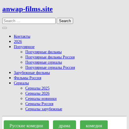
Skip
anwap-films.site
to
content
Search
Open
Button
Контакты
2026
Популярное
Популярные фильмы
Популярные фильмы Россия
Популярные сериалы
Популярные сериалы Россия
Зарубежные фильмы
Фильмы Россия
Сериалы
Сериалы 2025
Сериалы 2026
Сериалы новинки
Сериалы Россия
Сериалы зарубежные
Close
Button
Русские комедии
драма
комедия