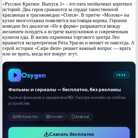
«Русское Краткое. Выпуск 1» - это пять необычных коротких
историй. Два героя сражаются за сердце таинственной
красавицы в трагикомедии «Олеся». В притче «Молоко» на
кухне многоэтажки появляется настоящая корова. Героиня
комедии без диалогов «Не в форме» разрывается между
желанием похудеть к встрече выпускников и современным
культом еды. В жизнь охранника торгового центра Лео
врывается эксцентричная Рита Ураган и меняет ее навсегда. А
герой истории «Carpe diem» решает важный вопрос — врать
или не врать, когда все вокруг лгут.
Oxygen
FREE
Фильмы и сериалы — бесплатно, без рекламы
Тысячи фильмов и сериалов в HD. Смотри онлайн на любом
устройстве.
HD Качество
Онлайн
Android
Скачать бесплатно