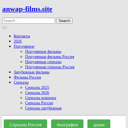
Skip
anwap-films.site
to
content
Search
Open
Button
Контакты
2026
Популярное
Популярные фильмы
Популярные фильмы Россия
Популярные сериалы
Популярные сериалы Россия
Зарубежные фильмы
Фильмы Россия
Сериалы
Сериалы 2025
Сериалы 2026
Сериалы новинки
Сериалы Россия
Сериалы зарубежные
Close
Button
Сериалы Россия
биография
драма