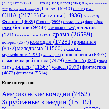
(2177)
Италия
(2155)
Китай
(1829)
Корея
(2063)
Популярные сериалы
Россия
(6940)
СССР
(1941)
(623)
Популярные фильмы
(578)
США
(21713)
Сериалы
(14936)
Турция
(709)
Франция
(4689)
Япония
(2896)
биография
аниме
(1514)
боевик
(9450)
детектив
военный
(2325)
(2060)
драма
(26589)
(6211)
документальный
(1241)
комедия
(17281)
криминал
история
(2574)
мелодрама
(11560)
(8472)
музыка
(1113)
приключения
(6307)
мультфильм
(4953)
мюзикл
(911)
с высоким рейтингом
(7479)
семейный
(4340)
спорт
триллер
(11367)
ужасы
(5970)
фантастика
(1147)
(4872)
фэнтези
(5514)
Еще интересное
Американские комедии
(7452)
Зарубежные комедии
(15119)