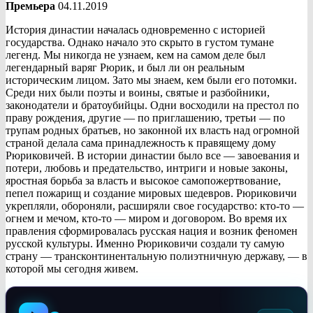
Премьера
04.11.2019
История династии началась одновременно с историей
государства. Однако начало это скрыто в густом тумане
легенд. Мы никогда не узнаем, кем на самом деле был
легендарный варяг Рюрик, и был ли он реальным
историческим лицом. Зато мы знаем, кем были его потомки.
Среди них были поэты и воины, святые и разбойники,
законодатели и братоубийцы. Одни восходили на престол по
праву рождения, другие — по приглашению, третьи — по
трупам родных братьев, но законной их власть над огромной
страной делала сама принадлежность к правящему дому
Рюриковичей. В истории династии было все — завоевания и
потери, любовь и предательство, интриги и новые законы,
яростная борьба за власть и высокое самопожертвование,
пепел пожарищ и создание мировых шедевров. Рюриковичи
укрепляли, обороняли, расширяли свое государство: кто-то —
огнем и мечом, кто-то — миром и договором. Во время их
правления сформировалась русская нация и возник феномен
русской культуры. Именно Рюриковичи создали ту самую
страну — трансконтинентальную полиэтничную державу, — в
которой мы сегодня живем.