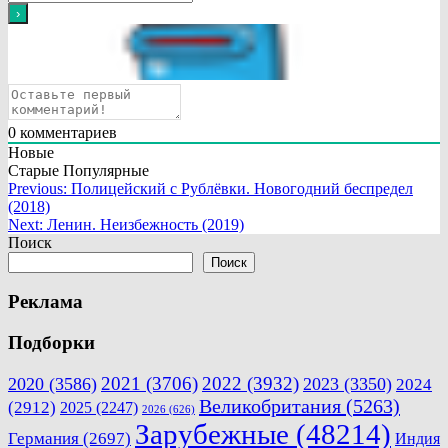
0
комментариев
Новые
Старые
Популярные
Навигация
Previous:
Полицейский с Рублёвки. Новогодний беспредел
(2018)
по
Next:
Ленин. Неизбежность (2019)
записям
Поиск
Поиск
Реклама
Подборки
2021
(3706)
2022
(3932)
2020
(3586)
2023
(3350)
2024
Великобритания
(5263)
(2912)
2025
(2247)
2026
(626)
Зарубежные
(48214)
Германия
(2697)
Индия