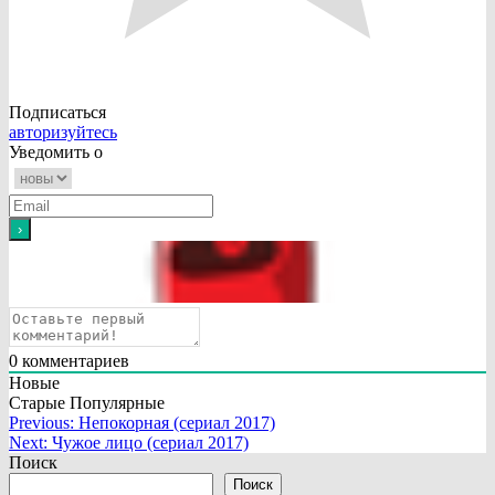
Подписаться
авторизуйтесь
Уведомить о
0
комментариев
Новые
Старые
Популярные
Навигация
Previous:
Непокорная (сериал 2017)
Next:
Чужое лицо (сериал 2017)
по
Поиск
записям
Поиск