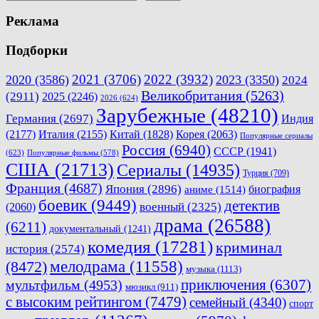
Реклама
Подборки
2021
(3706)
2022
(3932)
2020
(3586)
2023
(3350)
2024
Великобритания
(5263)
(2911)
2025
(2246)
2026
(624)
Зарубежные
(48210)
Германия
(2697)
Индия
(2177)
Италия
(2155)
Китай
(1828)
Корея
(2063)
Популярные сериалы
Россия
(6940)
СССР
(1941)
(623)
Популярные фильмы
(578)
США
(21713)
Сериалы
(14935)
Турция
(709)
Франция
(4687)
Япония
(2896)
биография
аниме
(1514)
боевик
(9449)
детектив
военный
(2325)
(2060)
драма
(26588)
(6211)
документальный
(1241)
комедия
(17281)
криминал
история
(2574)
мелодрама
(11558)
(8472)
музыка
(1113)
приключения
(6307)
мультфильм
(4953)
мюзикл
(911)
с высоким рейтингом
(7479)
семейный
(4340)
спорт