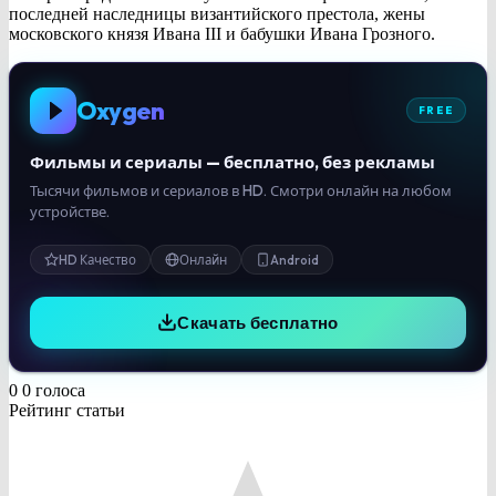
последней наследницы византийского престола, жены
московского князя Ивана III и бабушки Ивана Грозного.
Oxygen
FREE
Фильмы и сериалы — бесплатно, без рекламы
Тысячи фильмов и сериалов в HD. Смотри онлайн на любом
устройстве.
HD Качество
Онлайн
Android
Скачать бесплатно
0
0
голоса
Рейтинг статьи