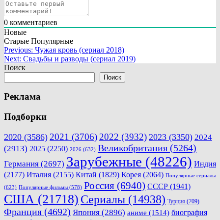
0
комментариев
Новые
Старые
Популярные
Навигация
Previous:
Чужая кровь (сериал 2018)
Next:
Свадьбы и разводы (сериал 2019)
по
Поиск
записям
Поиск
Реклама
Подборки
2021
(3706)
2022
(3932)
2020
(3586)
2023
(3350)
2024
Великобритания
(5264)
(2913)
2025
(2250)
2026
(632)
Зарубежные
(48226)
Германия
(2697)
Индия
(2177)
Италия
(2155)
Китай
(1829)
Корея
(2064)
Популярные сериалы
Россия
(6940)
СССР
(1941)
(623)
Популярные фильмы
(578)
США
(21718)
Сериалы
(14938)
Турция
(709)
Франция
(4692)
Япония
(2896)
биография
аниме
(1514)