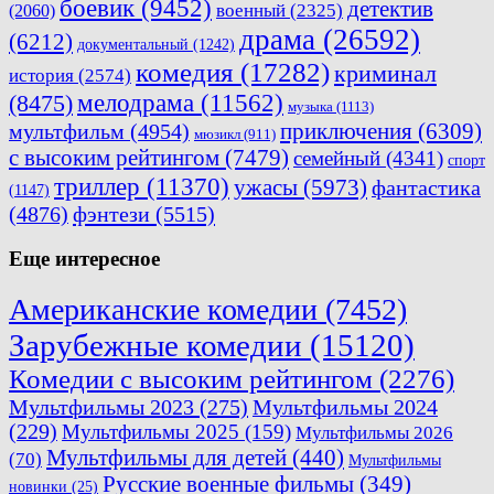
боевик
(9452)
детектив
военный
(2325)
(2060)
драма
(26592)
(6212)
документальный
(1242)
комедия
(17282)
криминал
история
(2574)
мелодрама
(11562)
(8475)
музыка
(1113)
приключения
(6309)
мультфильм
(4954)
мюзикл
(911)
с высоким рейтингом
(7479)
семейный
(4341)
спорт
триллер
(11370)
ужасы
(5973)
фантастика
(1147)
(4876)
фэнтези
(5515)
Еще интересное
Американские комедии
(7452)
Зарубежные комедии
(15120)
Комедии с высоким рейтингом
(2276)
Мультфильмы 2023
(275)
Мультфильмы 2024
(229)
Мультфильмы 2025
(159)
Мультфильмы 2026
Мультфильмы для детей
(440)
(70)
Мультфильмы
Русские военные фильмы
(349)
новинки
(25)