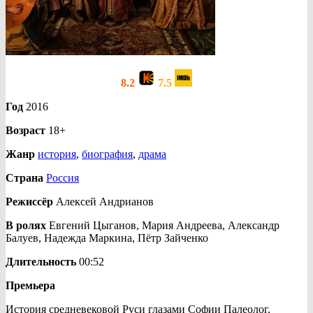
8.2
7.5
Год
2016
Возраст
18+
Жанр
история
,
биография
,
драма
Страна
Россия
Режиссёр
Алексей Андрианов
В ролях
Евгений Цыганов, Мария Андреева, Александр
Балуев, Надежда Маркина, Пётр Зайченко
Длительность
00:52
Премьера
История средневековой Руси глазами Софии Палеолог,