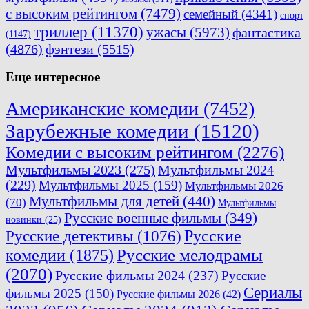
с высоким рейтингом
(7479)
семейный
(4341)
спорт
триллер
(11370)
ужасы
(5973)
фантастика
(1147)
(4876)
фэнтези
(5515)
Еще интересное
Американские комедии
(7452)
Зарубежные комедии
(15120)
Комедии с высоким рейтингом
(2276)
Мультфильмы 2023
(275)
Мультфильмы 2024
(229)
Мультфильмы 2025
(159)
Мультфильмы 2026
Мультфильмы для детей
(440)
(70)
Мультфильмы
Русские военные фильмы
(349)
новинки
(25)
Русские
Русские детективы
(1076)
комедии
(1875)
Русские мелодрамы
(2070)
Русские фильмы 2024
(237)
Русские
Сериалы
фильмы 2025
(150)
Русские фильмы 2026
(42)