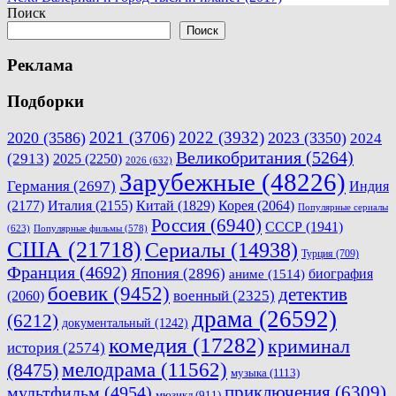
по
Поиск
записям
Поиск
Реклама
Подборки
2021
(3706)
2022
(3932)
2020
(3586)
2023
(3350)
2024
Великобритания
(5264)
(2913)
2025
(2250)
2026
(632)
Зарубежные
(48226)
Германия
(2697)
Индия
(2177)
Италия
(2155)
Китай
(1829)
Корея
(2064)
Популярные сериалы
Россия
(6940)
СССР
(1941)
(623)
Популярные фильмы
(578)
США
(21718)
Сериалы
(14938)
Турция
(709)
Франция
(4692)
Япония
(2896)
биография
аниме
(1514)
боевик
(9452)
детектив
военный
(2325)
(2060)
драма
(26592)
(6212)
документальный
(1242)
комедия
(17282)
криминал
история
(2574)
мелодрама
(11562)
(8475)
музыка
(1113)
приключения
(6309)
мультфильм
(4954)
мюзикл
(911)