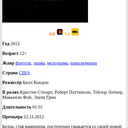
6.6
5.6
Год
2012
Возраст
12+
Жанр
фэнтези
,
драма
,
мелодрама
,
приключения
Страна
США
Режиссёр
Билл Кондон
В ролях
Кристен Стюарт, Роберт Паттинсон, Тейлор Лотнер,
Маккензи Фой, Эшли Грин
Длительность
01:55
Премьера
12.11.2012
Белла, став вампиром, постепенно свыкается со своей новой