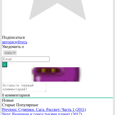
Подписаться
авторизуйтесь
Уведомить о
0
комментариев
Новые
Старые
Популярные
Навигация
Previous:
Сумерки. Сага. Рассвет: Часть 1 (2011)
Next:
Валериан и город тысячи планет (2017)