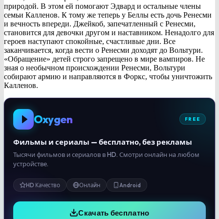
природой. В этом ей помогают Эдвард и остальные члены
семьи Калленов. К тому же теперь у Беллы есть дочь Ренесми
и вечность впереди. Джейкоб, запечатленный с Ренесми,
становится для девочки другом и наставником. Ненадолго для
героев наступают спокойные, счастливые дни. Все
заканчивается, когда вести о Ренесми доходят до Вольтури.
«Обращение» детей строго запрещено в мире вампиров. Не
зная о необычном происхождении Ренесми, Вольтури
собирают армию и направляются в Форкс, чтобы уничтожить
Калленов.
Oxygen
FREE
Фильмы и сериалы — бесплатно, без рекламы
Тысячи фильмов и сериалов в HD. Смотри онлайн на любом
устройстве.
HD Качество
Онлайн
Android
Скачать бесплатно