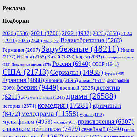
Реклама
Подборки
2021
(3706)
2022
(3932)
2020
(3586)
2023
(3350)
2024
Великобритания
(5263)
(2911)
2025
(2246)
2026
(625)
Зарубежные
(48211)
Германия
(2697)
Индия
(2177)
Италия
(2155)
Китай
(1828)
Корея
(2063)
Популярные сериалы
Россия
(6940)
СССР
(1941)
(623)
Популярные фильмы
(578)
США
(21713)
Сериалы
(14935)
Турция
(709)
Франция
(4688)
Япония
(2896)
биография
аниме
(1514)
боевик
(9449)
детектив
военный
(2325)
(2060)
драма
(26588)
(6211)
документальный
(1241)
комедия
(17281)
криминал
история
(2574)
мелодрама
(11558)
(8472)
музыка
(1113)
приключения
(6307)
мультфильм
(4953)
мюзикл
(911)
с высоким рейтингом
(7479)
семейный
(4340)
спорт
триллер
(11367)
ужасы
(5970)
фантастика