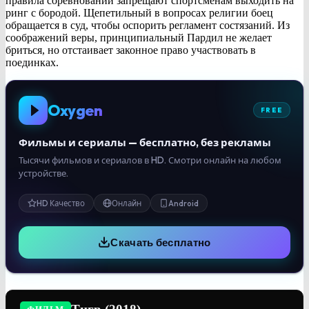
правила соревнований запрещают спортсменам выходить на
ринг с бородой. Щепетильный в вопросах религии боец
обращается в суд, чтобы оспорить регламент состязаний. Из
соображений веры, принципиальный Пардил не желает
бриться, но отстаивает законное право участвовать в
поединках.
Oxygen
FREE
Фильмы и сериалы — бесплатно, без рекламы
Тысячи фильмов и сериалов в HD. Смотри онлайн на любом
устройстве.
HD Качество
Онлайн
Android
Скачать бесплатно