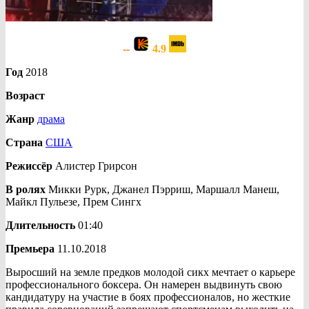
--
4.9
Год
2018
Возраст
Жанр
драма
Страна
США
Режиссёр
Алистер Грирсон
В ролях
Микки Рурк, Джанел Пэрриш, Маршалл Манеш,
Майкл Пульезе, Прем Сингх
Длительность
01:40
Премьера
11.10.2018
Выросший на земле предков молодой сикх мечтает о карьере
профессионального боксера. Он намерен выдвинуть свою
кандидатуру на участие в боях профессионалов, но жесткие