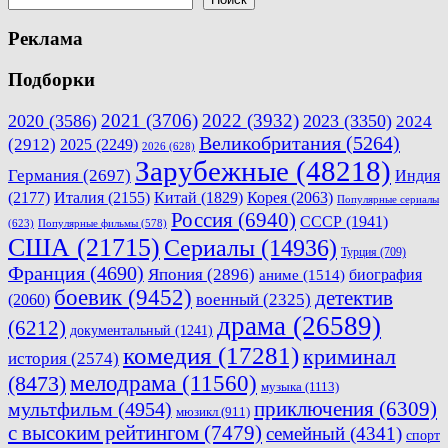
записям
Реклама
Подборки
2021
(3706)
2022
(3932)
2020
(3586)
2023
(3350)
2024
Великобритания
(5264)
(2912)
2025
(2249)
2026
(628)
Зарубежные
(48218)
Германия
(2697)
Индия
(2177)
Италия
(2155)
Китай
(1829)
Корея
(2063)
Популярные сериалы
Россия
(6940)
СССР
(1941)
(623)
Популярные фильмы
(578)
США
(21715)
Сериалы
(14936)
Турция
(709)
Франция
(4690)
Япония
(2896)
биография
аниме
(1514)
боевик
(9452)
детектив
военный
(2325)
(2060)
драма
(26589)
(6212)
документальный
(1241)
комедия
(17281)
криминал
история
(2574)
мелодрама
(11560)
(8473)
музыка
(1113)
приключения
(6309)
мультфильм
(4954)
мюзикл
(911)
с высоким рейтингом
(7479)
семейный
(4341)
спорт