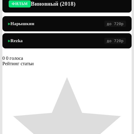
Виновный (2018)
ФИЛЬМ
Нарышкин
до 720p
▶
Rezka
до 720p
▶
0
0
голоса
Рейтинг статьи