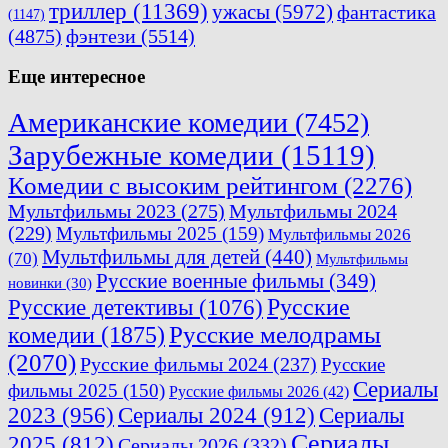
триллер
(11369)
ужасы
(5972)
фантастика
(1147)
(4875)
фэнтези
(5514)
Еще интересное
Американские комедии
(7452)
Зарубежные комедии
(15119)
Комедии с высоким рейтингом
(2276)
Мультфильмы 2023
(275)
Мультфильмы 2024
(229)
Мультфильмы 2025
(159)
Мультфильмы 2026
Мультфильмы для детей
(440)
(70)
Мультфильмы
Русские военные фильмы
(349)
новинки
(30)
Русские
Русские детективы
(1076)
комедии
(1875)
Русские мелодрамы
(2070)
Русские фильмы 2024
(237)
Русские
Сериалы
фильмы 2025
(150)
Русские фильмы 2026
(42)
2023
(956)
Сериалы 2024
(912)
Сериалы
Сериалы
2025
(812)
Сериалы 2026
(332)