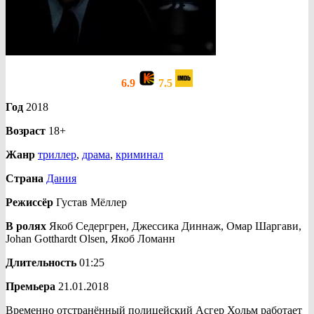
6.9
7.5
Год
2018
Возраст
18+
Жанр
триллер
,
драма
,
криминал
Страна
Дания
Режиссёр
Густав Мёллер
В ролях
Якоб Седергрен, Джессика Диннаж, Омар Шаргави,
Johan Gotthardt Olsen, Якоб Ломанн
Длительность
01:25
Премьера
21.01.2018
Временно отстранённый полицейский Асгер Хольм работает