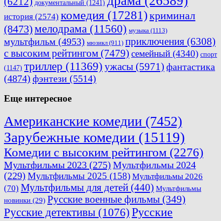
драма
(26589)
(6212)
документальный
(1241)
комедия
(17281)
криминал
история
(2574)
мелодрама
(11560)
(8473)
музыка
(1113)
приключения
(6308)
мультфильм
(4953)
мюзикл
(911)
с высоким рейтингом
(7479)
семейный
(4340)
спорт
триллер
(11369)
ужасы
(5971)
фантастика
(1147)
(4874)
фэнтези
(5514)
Еще интересное
Американские комедии
(7452)
Зарубежные комедии
(15119)
Комедии с высоким рейтингом
(2276)
Мультфильмы 2023
(275)
Мультфильмы 2024
(229)
Мультфильмы 2025
(158)
Мультфильмы 2026
Мультфильмы для детей
(440)
(70)
Мультфильмы
Русские военные фильмы
(349)
новинки
(29)
Русские
Русские детективы
(1076)