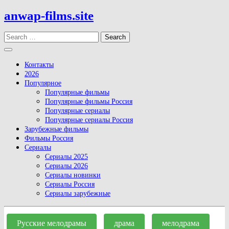
Skip
anwap-films.site
to
content
Search
Open
Button
Контакты
2026
Популярное
Популярные фильмы
Популярные фильмы Россия
Популярные сериалы
Популярные сериалы Россия
Зарубежные фильмы
Фильмы Россия
Сериалы
Сериалы 2025
Сериалы 2026
Сериалы новинки
Сериалы Россия
Сериалы зарубежные
Close
Button
Русские мелодрамы
драма
мелодрама