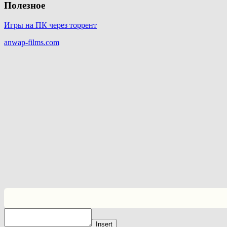
Полезное
Игры на ПК через торрент
anwap-films.com
Insert