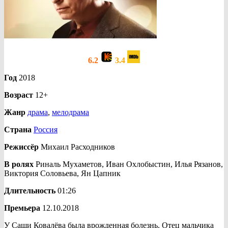
6.2
3.4
Год
2018
Возраст
12+
Жанр
драма
,
мелодрама
Страна
Россия
Режиссёр
Михаил Расходников
В ролях
Риналь Мухаметов, Иван Охлобыстин, Илья Рязанов,
Виктория Соловьева, Ян Цапник
Длительность
01:26
Премьера
12.10.2018
У Саши Ковалёва была врожденная болезнь. Отец мальчика