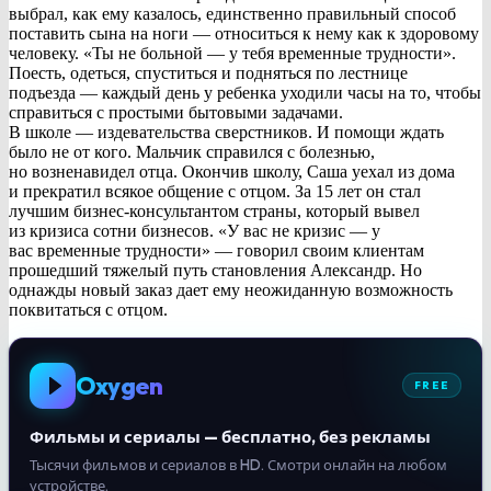
выбрал, как ему казалось, единственно правильный способ
поставить сына на ноги — относиться к нему как к здоровому
человеку. «Ты не больной — у тебя временные трудности».
Поесть, одеться, спуститься и подняться по лестнице
подъезда — каждый день у ребенка уходили часы на то, чтобы
справиться с простыми бытовыми задачами.
В школе — издевательства сверстников. И помощи ждать
было не от кого. Мальчик справился с болезнью,
но возненавидел отца. Окончив школу, Саша уехал из дома
и прекратил всякое общение с отцом. За 15 лет он стал
лучшим бизнес-консультантом страны, который вывел
из кризиса сотни бизнесов. «У вас не кризис — у
вас временные трудности» — говорил своим клиентам
прошедший тяжелый путь становления Александр. Но
однажды новый заказ дает ему неожиданную возможность
поквитаться с отцом.
Oxygen
FREE
Фильмы и сериалы — бесплатно, без рекламы
Тысячи фильмов и сериалов в HD. Смотри онлайн на любом
устройстве.