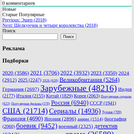
0
комментариев
Новые
Старые
Популярные
Навигация
Previous:
Эшер (2018)
Next:
Щелкунчик и четыре королевства (2018)
по
Поиск
записям
Поиск
Реклама
Подборки
2021
(3706)
2022
(3932)
2020
(3586)
2023
(3350)
2024
Великобритания
(5264)
(2912)
2025
(2247)
2026
(628)
Зарубежные
(48216)
Германия
(2697)
Индия
(2177)
Италия
(2155)
Китай
(1829)
Корея
(2063)
Популярные сериалы
Россия
(6940)
СССР
(1941)
(623)
Популярные фильмы
(578)
США
(21714)
Сериалы
(14936)
Турция
(709)
Франция
(4690)
Япония
(2896)
биография
аниме
(1514)
боевик
(9452)
детектив
военный
(2325)
(2060)