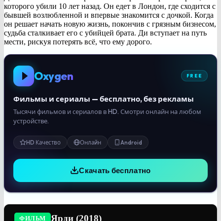
которого убили 10 лет назад. Он едет в Лондон, где сходится с
бывшей возлюбленной и впервые знакомится с дочкой. Когда
он решает начать новую жизнь, покончив с грязным бизнесом,
судьба сталкивает его с убийцей брата. Ди вступает на путь
мести, рискуя потерять всё, что ему дорого.
Oxygen
FREE
Фильмы и сериалы — бесплатно, без рекламы
Тысячи фильмов и сериалов в HD. Смотри онлайн на любом
устройстве.
HD Качество
Онлайн
Android
Скачать бесплатно
Ярди (2018)
ФИЛЬМ