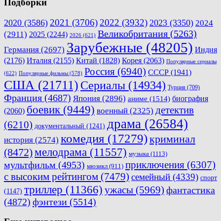
Подборки
2021
(3706)
2022
(3932)
2020
(3586)
2023
(3350)
2024
Великобритания
(5263)
(2911)
2025
(2244)
2026
(621)
Зарубежные
(48205)
Германия
(2697)
Индия
(2176)
Италия
(2155)
Китай
(1828)
Корея
(2063)
Популярные сериалы
Россия
(6940)
СССР
(1941)
(622)
Популярные фильмы
(578)
США
(21711)
Сериалы
(14934)
Турция
(709)
Франция
(4687)
Япония
(2896)
биография
аниме
(1514)
боевик
(9449)
детектив
военный
(2325)
(2060)
драма
(26584)
(6210)
документальный
(1241)
комедия
(17279)
криминал
история
(2574)
мелодрама
(11557)
(8472)
музыка
(1113)
приключения
(6307)
мультфильм
(4953)
мюзикл
(911)
с высоким рейтингом
(7479)
семейный
(4339)
спорт
триллер
(11366)
ужасы
(5969)
фантастика
(1147)
(4872)
фэнтези
(5514)