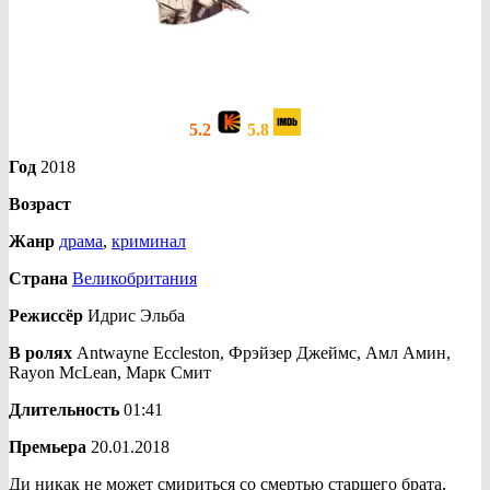
5.2
5.8
Год
2018
Возраст
Жанр
драма
,
криминал
Страна
Великобритания
Режиссёр
Идрис Эльба
В ролях
Antwayne Eccleston, Фрэйзер Джеймс, Амл Амин,
Rayon McLean, Марк Смит
Длительность
01:41
Премьера
20.01.2018
Ди никак не может смириться со смертью старшего брата,