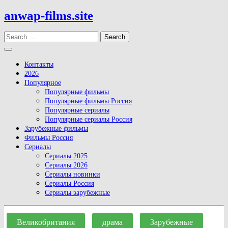
Skip
anwap-films.site
to
content
Search
Open
Button
Контакты
2026
Популярное
Популярные фильмы
Популярные фильмы Россия
Популярные сериалы
Популярные сериалы Россия
Зарубежные фильмы
Фильмы Россия
Сериалы
Сериалы 2025
Сериалы 2026
Сериалы новинки
Сериалы Россия
Сериалы зарубежные
Close
Button
Великобритания
драма
Зарубежные