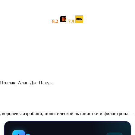
8.2
7.9
Поллак, Алан Дж. Пакула
», королевы аэробики, политической активистки и филантропа 