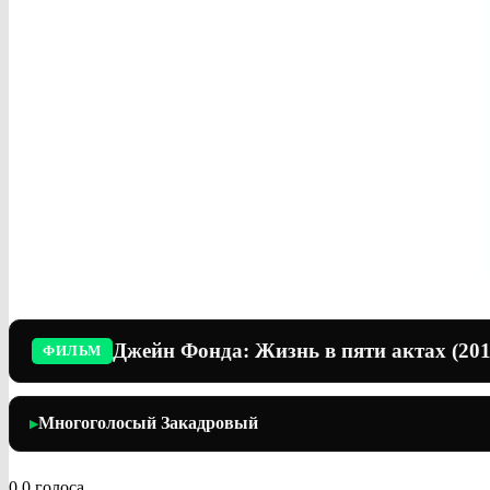
Джейн Фонда: Жизнь в пяти актах (201
ФИЛЬМ
Многоголосый Закадровый
▶
0
0
голоса