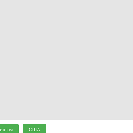
тингом
США