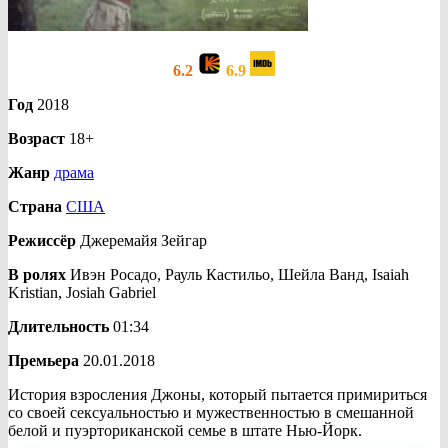
6.2
6.9
Год
2018
Возраст
18+
Жанр
драма
Страна
США
Режиссёр
Джеремайя Зейгар
В ролях
Ивэн Росадо, Рауль Кастильо, Шейла Ванд, Isaiah
Kristian, Josiah Gabriel
Длительность
01:34
Премьера
20.01.2018
История взросления Джоны, который пытается примириться
со своей сексуальностью и мужественностью в смешанной
белой и пуэрториканской семье в штате Нью-Йорк.