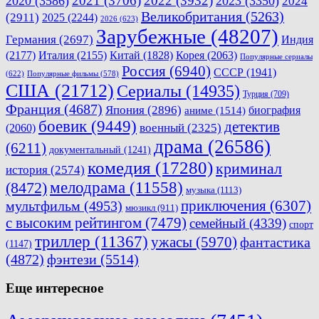
2021
(3706)
2022
(3932)
2020
(3586)
2023
(3350)
2024
Великобритания
(5263)
(2911)
2025
(2244)
2026
(623)
Зарубежные
(48207)
Германия
(2697)
Индия
(2177)
Италия
(2155)
Китай
(1828)
Корея
(2063)
Популярные сериалы
Россия
(6940)
СССР
(1941)
(622)
Популярные фильмы
(578)
США
(21712)
Сериалы
(14935)
Турция
(709)
Франция
(4687)
Япония
(2896)
биография
аниме
(1514)
боевик
(9449)
детектив
военный
(2325)
(2060)
драма
(26586)
(6211)
документальный
(1241)
комедия
(17280)
криминал
история
(2574)
мелодрама
(11558)
(8472)
музыка
(1113)
приключения
(6307)
мультфильм
(4953)
мюзикл
(911)
с высоким рейтингом
(7479)
семейный
(4339)
спорт
триллер
(11367)
ужасы
(5970)
фантастика
(1147)
(4872)
фэнтези
(5514)
Еще интересное