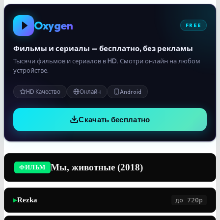
Oxygen
FREE
Фильмы и сериалы — бесплатно, без рекламы
Тысячи фильмов и сериалов в HD. Смотри онлайн на любом
устройстве.
HD Качество
Онлайн
Android
Скачать бесплатно
Мы, животные (2018)
ФИЛЬМ
Rezka
до 720p
▶